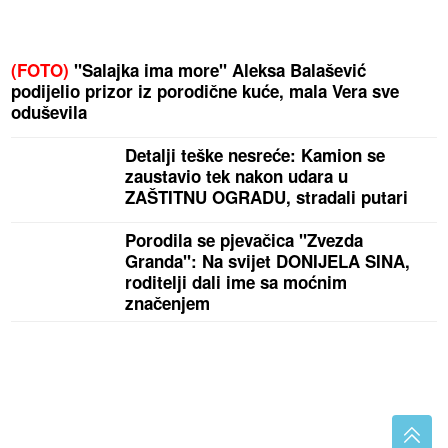
(FOTO)
"Salajka ima more" Aleksa Balašević
podijelio prizor iz porodične kuće, mala Vera sve
oduševila
Detalji teške nesreće: Kamion se
zaustavio tek nakon udara u
ZAŠTITNU OGRADU, stradali putari
Porodila se pjevačica "Zvezda
Granda": Na svijet DONIJELA SINA,
roditelji dali ime sa moćnim
značenjem