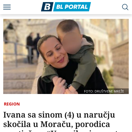
FOTO: DRUŠTVENE MREŽE
REGION
Ivana sa sinom (4) u naručju
skočila u Moraču, porodica