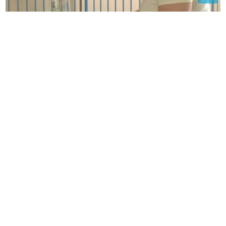
(VIDEO)
"Aleksej je ROĐEN SA 550 GRAMA"
Prijevremeno rođena beba iz Teslića dobila životnu
bitku na UKC
(VIDEO)
Lepa Brena pala na koncertu
u Budvi nakon kultnog zamaha
nogom
Ni nakon 90 dana nema odgovora:
Zora Vidović ne otkriva ko stoji iza
zaduženja od 489 miliona KM