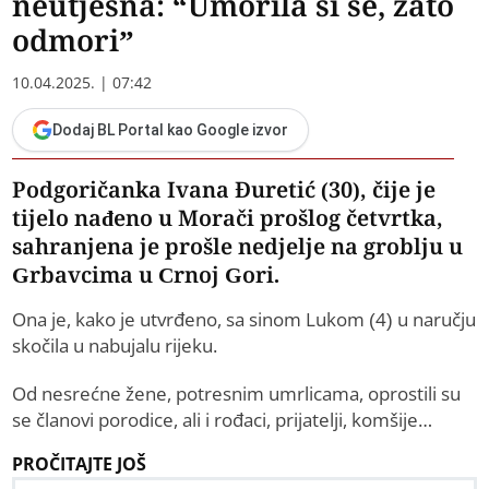
neutješna: “Umorila si se, zato
odmori”
10.04.2025. | 07:42
Dodaj BL Portal kao Google izvor
Podgoričanka Ivana Đuretić (30), čije je
tijelo nađeno u Morači prošlog četvrtka,
sahranjena je prošle nedjelje na groblju u
Grbavcima u Crnoj Gori.
Ona je, kako je utvrđeno, sa sinom Lukom (4) u naručju
skočila u nabujalu rijeku.
Od nesrećne žene, potresnim umrlicama, oprostili su
se članovi porodice, ali i rođaci, prijatelji, komšije…
PROČITAJTE JOŠ