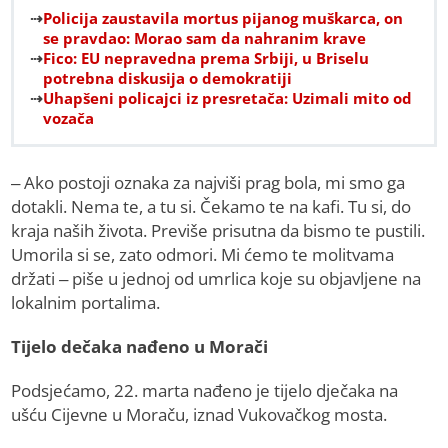
Policija zaustavila mortus pijanog muškarca, on
se pravdao: Morao sam da nahranim krave
Fico: EU nepravedna prema Srbiji, u Briselu
potrebna diskusija o demokratiji
Uhapšeni policajci iz presretača: Uzimali mito od
vozača
– Ako postoji oznaka za najviši prag bola, mi smo ga
dotakli. Nema te, a tu si. Čekamo te na kafi. Tu si, do
kraja naših života. Previše prisutna da bismo te pustili.
Umorila si se, zato odmori. Mi ćemo te molitvama
držati – piše u jednoj od umrlica koje su objavljene na
lokalnim portalima.
Tijelo dečaka nađeno u Morači
Podsjećamo, 22. marta nađeno je tijelo dječaka na
ušću Cijevne u Moraču, iznad Vukovačkog mosta.