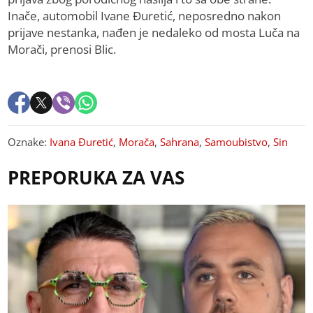
Inače, automobil Ivane Đuretić, neposredno nakon
prijave nestanka, nađen je nedaleko od mosta Luča na
Morači, prenosi Blic.
Oznake:
Ivana Đuretić
,
Morača
,
Sahrana
,
Samoubistvo
,
Sin
PREPORUKA ZA VAS