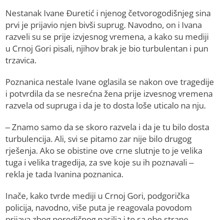
Nestanak Ivane Đuretić i njenog četvorogodišnjeg sina
prvi je prijavio njen bivši suprug. Navodno, on i Ivana
razveli su se prije izvjesnog vremena, a kako su mediji
u Crnoj Gori pisali, njihov brak je bio turbulentan i pun
trzavica.
Poznanica nestale Ivane oglasila se nakon ove tragedije
i potvrdila da se nesrećna žena prije izvesnog vremena
razvela od supruga i da je to dosta loše uticalo na nju.
– Znamo samo da se skoro razvela i da je tu bilo dosta
turbulencija. Ali, svi se pitamo zar nije bilo drugog
rješenja. Ako se obistine ove crne slutnje to je velika
tuga i velika tragedija, za sve koje su ih poznavali –
rekla je tada Ivanina poznanica.
Inače, kako tvrde mediji u Crnoj Gori, podgorička
policija, navodno, više puta je reagovala povodom
prijava zbog porodičnog nasilja i to sa obe strane.