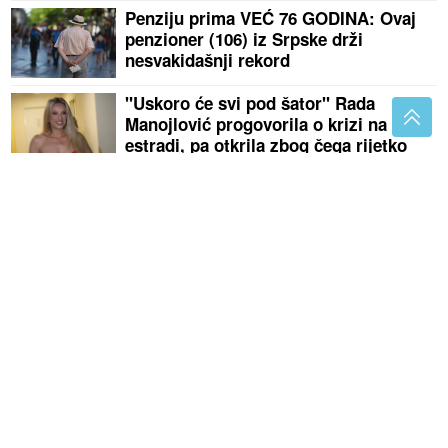
Penziju prima VEĆ 76 GODINA: Ovaj
penzioner (106) iz Srpske drži
nesvakidašnji rekord
"Uskoro će svi pod šator" Rada
Manojlović progovorila o krizi na
estradi, pa otkrila zbog čega rijetko
nastupa u Crnoj Gori
Toplotni valovi kriju ozbiljan rizik: Ove osobe moraju
posebno čuvati bubrege