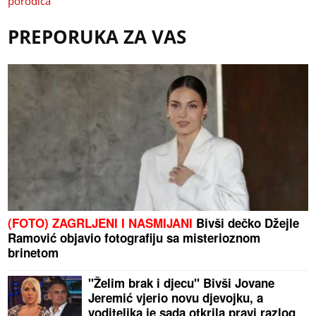
porodica
PREPORUKA ZA VAS
(FOTO) ZAGRLJENI I NASMIJANI
Bivši dečko Džejle
Ramović objavio fotografiju sa misterioznom
brinetom
"Želim brak i djecu" Bivši Jovane
Jeremić vjerio novu djevojku, a
voditeljka je sada otkrila pravi razlog