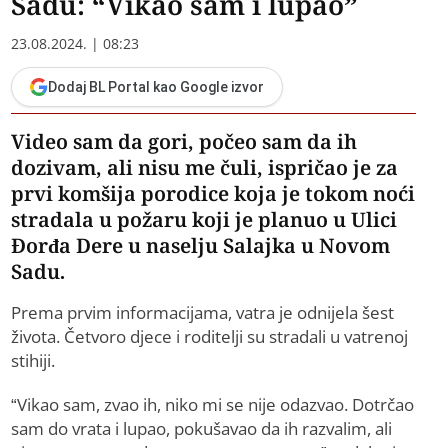
Sadu: “Vikao sam i lupao”
23.08.2024. | 08:23
Dodaj BL Portal kao Google izvor
Video sam da gori, počeo sam da ih
dozivam, ali nisu me čuli, ispričao je za
prvi komšija porodice koja je tokom noći
stradala u požaru koji je planuo u Ulici
Đorđa Dere u naselju Salajka u Novom
Sadu.
Prema prvim informacijama, vatra je odnijela šest
života. Četvoro djece i roditelji su stradali u vatrenoj
stihiji.
“Vikao sam, zvao ih, niko mi se nije odazvao. Dotrčao
sam do vrata i lupao, pokušavao da ih razvalim, ali