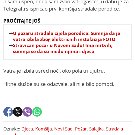
nisam uspeo, onda sam zvao vatrogasce”, u dahu je za
Telegraf.rs ispričao prvi komšija stradale porodice.
PROČITAJTE JOŠ
U požaru stradala cijela porodica: Sumnja da je
vatra izbila zbog električnih instalacija FOTO
Stravičan požar u Novom Sadu! Ima mrtvih,
sumnja se da su među njima i djeca
Vatra je izbila usred noći, oko pola tri ujutru.
Hitne službe su se odazvale, ali nije bilo pomoći.
Oznake:
Djeca
,
Komšija
,
Novi Sad
,
Požar
,
Salajka
,
Stradala