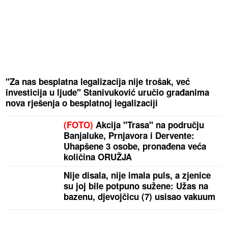
"Za nas besplatna legalizacija nije trošak, već
investicija u ljude" Stanivuković uručio građanima
nova rješenja o besplatnoj legalizaciji
(FOTO)
Akcija "Trasa" na području
Banjaluke, Prnjavora i Dervente:
Uhapšene 3 osobe, pronađena veća
količina ORUŽJA
Nije disala, nije imala puls, a zjenice
su joj bile potpuno sužene: Užas na
bazenu, djevojčicu (7) usisao vakuum