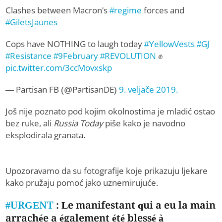
Clashes between Macron's
#regime
forces and
#GiletsJaunes
Cops have NOTHING to laugh today
#YellowVests
#GJ
#Resistance
#9February
#REVOLUTION
✊
pic.twitter.com/3ccMovxskp
— Partisan FB (@PartisanDE)
9. veljače 2019.
Još nije poznato pod kojim okolnostima je mladić ostao
bez ruke, ali
Russia Today
piše kako je navodno
eksplodirala granata.
Upozoravamo da su fotografije koje prikazuju ljekare
kako pružaju pomoć jako uznemirujuće.
#URGENT
: Le manifestant qui a eu la main
arrachée a également été blessé à