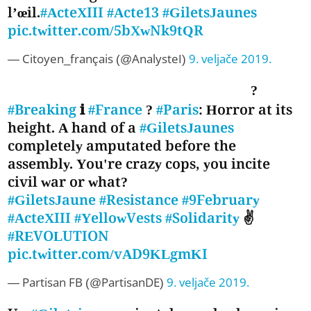
l’œil.
#ActeXIII
#Acte13
#GiletsJaunes
pic.twitter.com/5bXwNk9tQR
— Citoyen_français (@AnalysteI)
9. veljače 2019.
?
#Breaking
ℹ
#France
?
#Paris
: Horror at its
height. A hand of a
#GiletsJaunes
completely amputated before the
assembly. You're crazy cops, you incite
civil war or what?
#GiletsJaune
#Resistance
#9February
#ActeXIII
#YellowVests
#Solidarity
✌
#REVOLUTION
pic.twitter.com/vAD9KLgmKI
— Partisan FB (@PartisanDE)
9. veljače 2019.