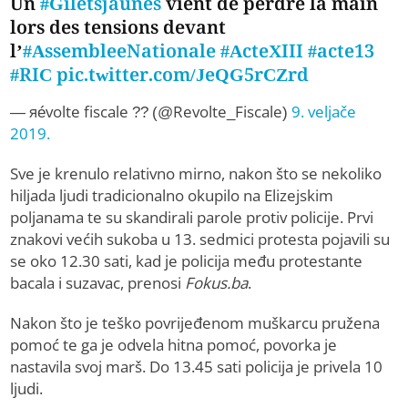
Un
#Giletsjaunes
vient de perdre la main
lors des tensions devant
l’
#AssembleeNationale
#ActeXIII
#acte13
#RIC
pic.twitter.com/JeQG5rCZrd
— яévolte fiscale ?? (@Revolte_Fiscale)
9. veljače
2019.
Sve je krenulo relativno mirno, nakon što se nekoliko
hiljada ljudi tradicionalno okupilo na Elizejskim
poljanama te su skandirali parole protiv policije. Prvi
znakovi većih sukoba u 13. sedmici protesta pojavili su
se oko 12.30 sati, kad je policija među protestante
bacala i suzavac, prenosi
Fokus.ba
.
Nakon što je teško povrijeđenom muškarcu pružena
pomoć te ga je odvela hitna pomoć, povorka je
nastavila svoj marš. Do 13.45 sati policija je privela 10
ljudi.