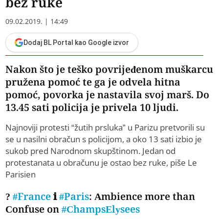
bez ruke
09.02.2019. | 14:49
Dodaj BL Portal kao Google izvor
Nakon što je teško povrijeđenom muškarcu
pružena pomoć te ga je odvela hitna
pomoć, povorka je nastavila svoj marš. Do
13.45 sati policija je privela 10 ljudi.
Najnoviji protesti “žutih prsluka” u Parizu pretvorili su
se u nasilni obračun s policijom, a oko 13 sati izbio je
sukob pred Narodnom skupštinom. Jedan od
protestanata u obračunu je ostao bez ruke, piše Le
Parisien
?
#France
ℹ
#Paris
: Ambience more than
Confuse on
#ChampsElysees