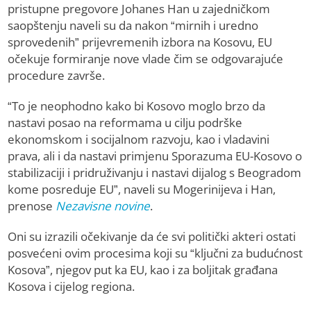
pristupne pregovore Johanes Han u zajedničkom
saopštenju naveli su da nakon “mirnih i uredno
sprovedenih” prijevremenih izbora na Kosovu, EU
očekuje formiranje nove vlade čim se odgovarajuće
procedure završe.
“To je neophodno kako bi Kosovo moglo brzo da
nastavi posao na reformama u cilju podrške
ekonomskom i socijalnom razvoju, kao i vladavini
prava, ali i da nastavi primjenu Sporazuma EU-Kosovo o
stabilizaciji i pridruživanju i nastavi dijalog s Beogradom
kome posreduje EU”, naveli su Mogerinijeva i Han,
prenose
Nezavisne novine
.
Oni su izrazili očekivanje da će svi politički akteri ostati
posvećeni ovim procesima koji su “ključni za budućnost
Kosova”, njegov put ka EU, kao i za boljitak građana
Kosova i cijelog regiona.