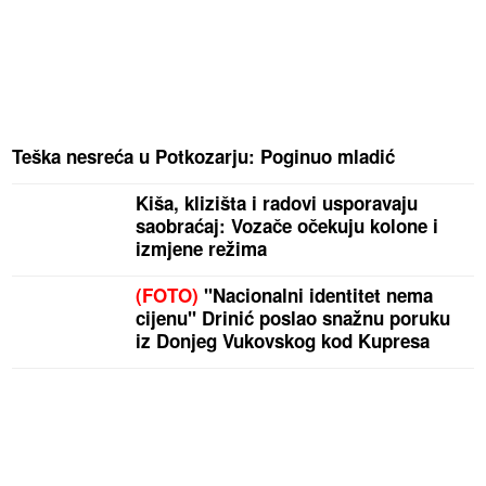
Teška nesreća u Potkozarju: Poginuo mladić
Kiša, klizišta i radovi usporavaju
saobraćaj: Vozače očekuju kolone i
izmjene režima
(FOTO)
"Nacionalni identitet nema
cijenu" Drinić poslao snažnu poruku
iz Donjeg Vukovskog kod Kupresa