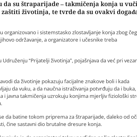
da su štraparijade – takmičenja konja u vuč
zaštiti životinja, te tvrde da su ovakvi događa
ju organizovano i sistemstasko zlostavljanje konja zbog če
njihovo održavanje, a organizatore i učesnike treba
druženju “Prijatelji životinja”, pojašnjava da već pri veza
vodi da životinje pokazuju facijalne znakove boli i kada
ljaju da vuku, a da naučna istraživanja potvrđuju da i buka,
a i javna takmičenja uzrokuju konjima mjerljiv fiziološki str
.
 se da batine tokom priprema za štraparijade, daleko od oč
ti, čine sastavni dio brutalne dresure konja.