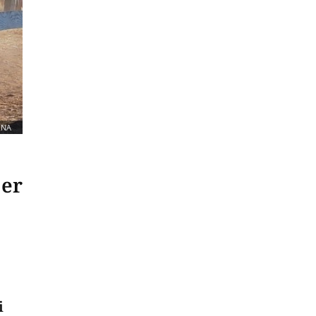
RNA
jer
i