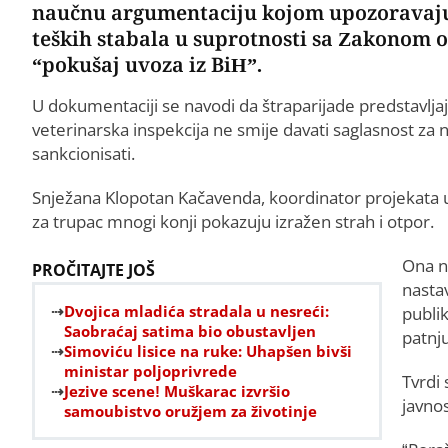
naučnu argumentaciju kojom upozoravaju 
teških stabala u suprotnosti sa Zakonom o 
“pokušaj uvoza iz BiH”.
U dokumentaciji se navodi da štraparijade predstavlja
veterinarska inspekcija ne smije davati saglasnost za 
sankcionisati.
Snježana Klopotan Kačavenda, koordinator projekata u U
za trupac mnogi konji pokazuju izražen strah i otpor.
Ona na
PROČITAJTE JOŠ
nastav
Dvojica mladića stradala u nesreći:
publik
Saobraćaj satima bio obustavljen
patnju
Simoviću lisice na ruke: Uhapšen bivši
ministar poljoprivrede
Tvrdi
Jezive scene! Muškarac izvršio
javnos
samoubistvo oružjem za životinje