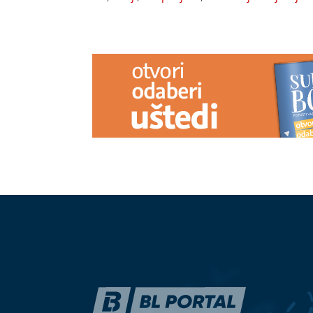
PREPORUKA ZA VAS
"Caka" je u ovome: Ako želite da
Bijesna kao ri
burek bude hrskav onda uradite ovo
Kulić nakon p
prije stavljanja u rernu
Zole