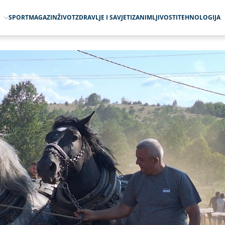
O
SPORT
MAGAZIN
ŽIVOT
ZDRAVLJE I SAVJETI
ZANIMLJIVOSTI
TEHNOLOGIJA