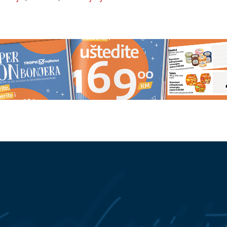
s: Oglasila se Marija
Obratite pažnju na ponašanje
omirenja Miljane i
partnera: Šest znakova koji mog
ukazivati na prevaru