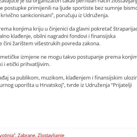
avajuće je da organizatori takav perfidan način zlostavljan
 postupke primijenili na ljude sportiste bez sumnje bismo
i krivično sankcionisani”, poručuju iz Udruženja.
ema konjima kriju u činjenici da glavni pokretač štraparija
lno klađenje, obilni nagradni fondovi i finansijska
je čini žarištem višestrukih povreda zakona.
 kozmetičke izmjene ne mogu takvo postupanje prema konji
i etički prihvatljivim.
ogađaj sa publikom, muzikom, klađenjem i finansijskim uloz
turnog uporišta u Hrvatskoj”, tvrde iz Udruženja “Prijatelji
votinja"
,
Zabrane
,
Zlostavljanje