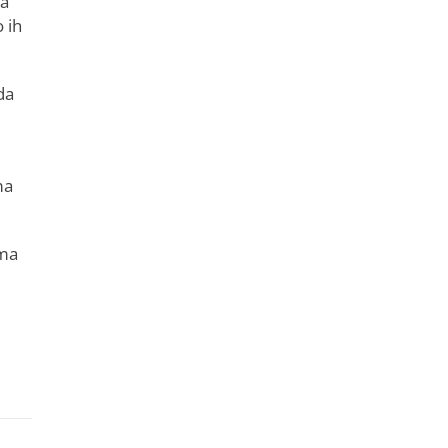
ja
 ih
da
ma
ima