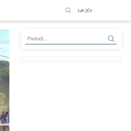
Lat
Ćir