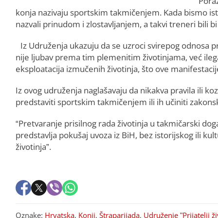
“Poraž
konja nazivaju sportskim takmičenjem. Kada bismo iste
nazvali prinudom i zlostavljanjem, a takvi treneri bili b
Iz Udruženja ukazuju da se uzroci svirepog odnosa pr
nije ljubav prema tim plemenitim životinjama, već ilega
eksploatacija izmučenih životinja, što ove manifestaci
Iz ovog udruženja naglašavaju da nikakva pravila ili
predstaviti sportskim takmičenjem ili ih učiniti zakonski 
“Pretvaranje prisilnog rada životinja u takmičarski d
predstavlja pokušaj uvoza iz BiH, bez istorijskog ili kul
životinja”.
Oznake:
Hrvatska
,
Konji
,
Štraparijada
,
Udruženje "Prijatelji ži