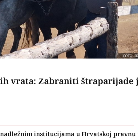
FOTO: S
h vrata: Zabraniti štraparijade 
e nadležnim institucijama u Hrvatskoj pravnu 