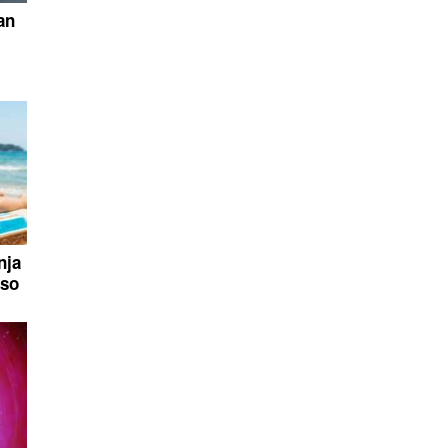
an
nja
 so