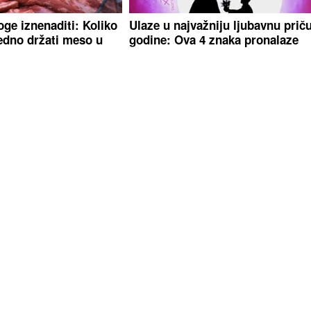
ge iznenaditi: Koliko
Ulaze u najvažniju ljubavnu prič
edno držati meso u
godine: Ova 4 znaka pronalaze
svoju srodnu dušu u augustu 202
)
"Dobrodošla, ljubavi
Sezona ambrozije počinje: Evo 
mira i sreće" Dea
ublažiti simptome alergije
a iz porodilišta, dom
svoju nasljednicu