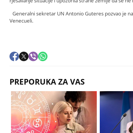
rješavanje situacije i upozorila strane zemlje da se ne
Generalni sekretar UN Antonio Guteres pozvao je na di
Venecueli.
PREPORUKA ZA VAS