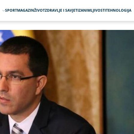
O
SPORT
MAGAZIN
ŽIVOT
ZDRAVLJE I SAVJETI
ZANIMLJIVOSTI
TEHNOLOGIJA