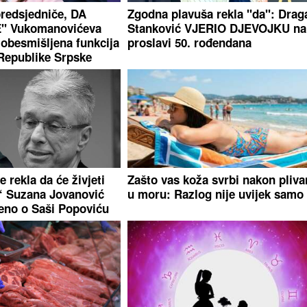
predsjedniče, DA
Zgodna plavuša rekla "da": Drag
" Vukomanovićeva
Stanković VJERIO DJEVOJKU na
 obesmišljena funkcija
proslavi 50. rođendana
Republike Srpske
 rekla da će živjeti
Zašto vas koža svrbi nakon pliva
“ Suzana Jovanović
u moru: Razlog nije uvijek samo
reno o Saši Popoviću