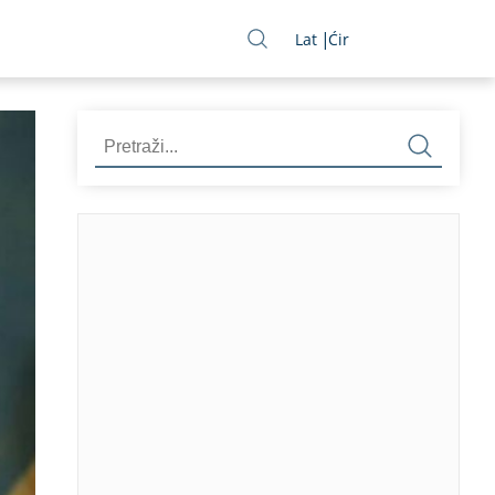
Lat
Ćir