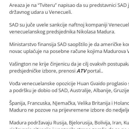
Areaza je na “Tviteru” napisao da su predstavnici SAD ja
državnog udara u Venecueli.
SAD su juče uvele sankcije naftnoj kompaniji Venecuel
venecuelanskog predsjednika Nikolasa Madura.
Ministarstvo finansija SAD saopštilo je da američke 
novac uplaćuje na posebne račune kojima Madurova V
Vašington ne krije činjenicu da je cilj ovakvih postup
predsjedničke izbore, prenosi
ATV
portal..
Vođa venecuelanske opozicije Huan Gvaido proglasio 
a podršku je dobio od SAD, Australije, Albanije, Gruzij
Španija, Francuska, NJemačka, Velika Britanija i Holand
Maduro ne pozove na prijevremene izbore do nedjelje,
Madura podržavaju Rusija, Bjelorusija, Bolivija, Iran, K