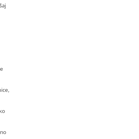
šaj
ne
ice,
iko
rno