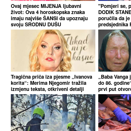
Ovaj mjesec MIJENJA ljubavni
"Pomjeri se, 
život: Ova 4 horoskopska znaka
DODIK STANE
imaju najviše ŠANSI da upoznaju
poručila da je
svoju SRODNU DUŠU
predsjednika 
Tragična priča iza pjesme „Ivanova
„Baba Vanga je
korita“: Merima Njegomir tražila
do 86. godine
izmjenu teksta, otkriveni detalji
prvi put otvo