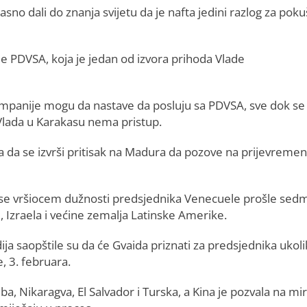
sno dali do znanja svijetu da je nafta jedini razlog za poku
e PDVSA, koja je jedan od izvora prihoda Vlade
kompanije mogu da nastave da posluju sa PDVSA, sve dok se
lada u Karakasu nema pristup.
aka da se izvrši pritisak na Madura da pozove na prijevreme
se vršiocem dužnosti predsjednika Venecuele prošle sedm
e, Izraela i većine zemalja Latinske Amerike.
ija saopštile su da će Gvaida priznati za predsjednika ukol
 3. februara.
uba, Nikaragva, El Salvador i Turska, a Kina je pozvala na mi