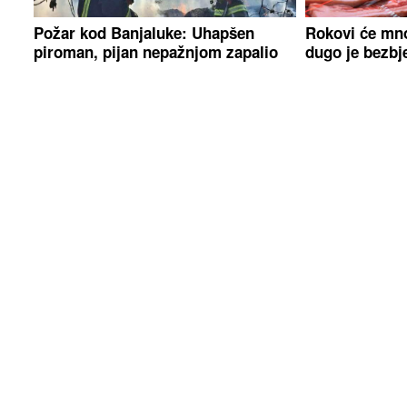
Požar kod Banjaluke: Uhapšen
Rokovi će mno
piroman, pijan nepažnjom zapalio
dugo je bezbj
vatru, spriječena katastrofa
zamrzivaču
Kako da trepavice izgledaju duže i
(VIDEO, FOTO
gušće: Jednostavni trikovi za
u svoju oazu 
prirodno lijep pogled
Đurđević izašl
preuredila za 