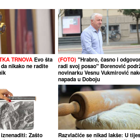
ETKA TRNOVA
Evo šta
(FOTO)
"Hrabro, časno i odgovo
 da nikako ne radite
radi svoj posao" Borenović podr
nik
novinarku Vesnu Vukmirović nak
napada u Doboju
iznenaditi: Zašto
Razvlačiće se nikad lakše: U tije