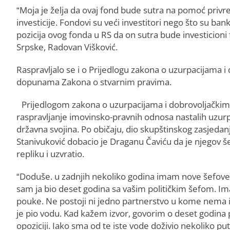
“Moja je želja da ovaj fond bude sutra na pomoć priv
investicije. Fondovi su veći investitori nego što su ba
pozicija ovog fonda u RS da on sutra bude investicion
Srpske, Radovan Višković.
Raspravljalo se i o Prijedlogu zakona o uzurpacijama 
dopunama Zakona o stvarnim pravima.
Prijedlogom zakona o uzurpacijama i dobrovoljačkim
raspravljanje imovinsko-pravnih odnosa nastalih uzurpa
državna svojina. Po običaju, dio skupštinskog zasjed
Stanivuković dobacio je Draganu Čaviću da je njegov še
repliku i uzvratio.
“Doduše. u zadnjih nekoliko godina imam nove šefove. 
sam ja bio deset godina sa vašim političkim šefom. Imam
pouke. Ne postoji ni jedno partnerstvo u kome nema i je
je pio vodu. Kad kažem izvor, govorim o deset godina p
opoziciji. Iako sma od te iste vode doživio nekoliko put