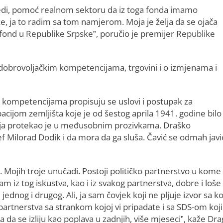
redi, pomoć realnom sektoru da iz toga fonda imamo
nke, ja to radim sa tom namjerom. Moja je želja da se ojača
i fond u Republike Srpske”, poručio je premijer Republike
i dobrovoljačkim kompetencijama, trgovini i o izmjenama i
 kompetencijama propisuju se uslovi i postupak za
cijom zemljišta koje je od šestog aprila 1941. godine bilo
anja protekao je u međusobnim prozivkama. Draško
f Milorad Dodik i da mora da ga sluša. Čavić se odmah javi
Mojih troje unučadi. Postoji političko partnerstvo u kome
 iz tog iskustva, kao i iz svakog partnerstva, dobre i loše
dnog i drugog. Ali, ja sam čovjek koji ne pljuje izvor sa k
artnerstva sa strankom kojoj vi pripadate i sa SDS-om koji
a da se izliju kao poplava u zadnjih, više mjeseci”, kaže Dr