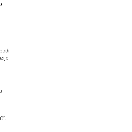
o
obodi
zije
u
?”,