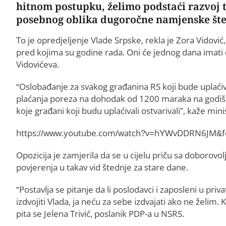
hitnom postupku, želimo podstaći razvoj 
posebnog oblika dugoročne namjenske šte
To je opredjeljenje Vlade Srpske, rekla je Zora Vidović
pred kojima su godine rada. Oni će jednog dana imati d
Vidovićeva.
“Oslobađanje za svakog građanina RS koji bude uplaćiv
plaćanja poreza na dohodak od 1200 maraka na godišn
koje građani koji budu uplaćivali ostvarivali”, kaže min
https://www.youtube.com/watch?v=hYWvDDRN6JM&fe
Opozicija je zamjerila da se u cijelu priču sa doboro
povjerenja u takav vid štednje za stare dane.
“Postavlja se pitanje da li poslodavci i zaposleni u pr
izdvojiti Vlada, ja neću za sebe izdvajati ako ne želi
pita se Jelena Trivić, poslanik PDP-a u NSRS.