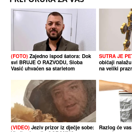
(FOTO)
Zajedno ispod šatora: Dok
SUTRA JE P
svi BRUJE O RAZVODU, Sloba
običaji nalažu
Vasić uhvaćen sa starletom
na veliki praz
(VIDEO)
Jeziv prizor iz dječje sobe:
Razlog će vas 