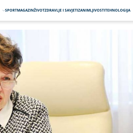
O
SPORT
MAGAZIN
ŽIVOT
ZDRAVLJE I SAVJETI
ZANIMLJIVOSTI
TEHNOLOGIJA