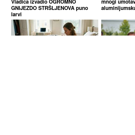
Vladica izvadio OGROMNO
mnogi umotav
GNIJEZDO STRŠLJENOVA puno
aluminijumsku
larvi
Horoskop otkriva: Jedan znak
"POLITIČKO 
danas očekuje iznenadno putovanje
poručio da je 
i veliko iznenađenje
namjerno osta
robnih rezervi