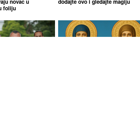
aju novac u
dodajte ovo i gledajte magiju
 foliju
LICEMJERJE"
Simić
Trnova Petka nije isto što i Sveta
vlast u Srpskoj
Petka: Evo kako ih razlikovati i š
vila građane bez
simbolizuju oči na ikoni