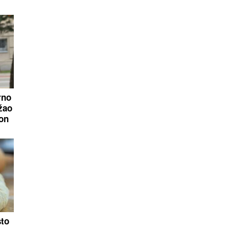
rno
žao
on
sto