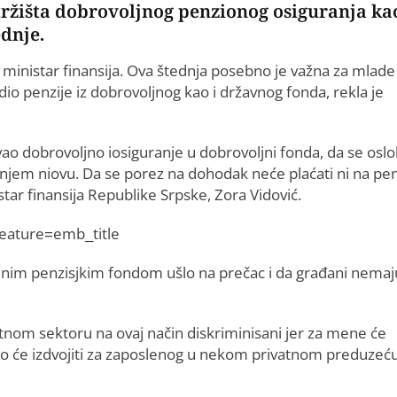
tržišta dobrovoljnog penzionog osiguranja ka
dnje.
, ministar finansija. Ova štednja posebno je važna za mlade
io penzije iz dobrovoljnog kao i državnog fonda, rekla je
ao dobrovoljno iosiguranje u dobrovoljni fonda, da se osl
jem niovu. Da se porez na dohodak neće plaćati ni na pen
istar finansija Republike Srpske, Zora Vidović.
ature=emb_title
voljnim penzisjkim fondom ušlo na prečac i da građani nemaj
ivatnom sektoru na ovaj način diskriminisani jer za mene će
m. Ko će izdvojiti za zaposlenog u nekom privatnom preduzeću