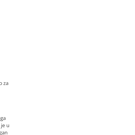
o za
oga
 je u
agan