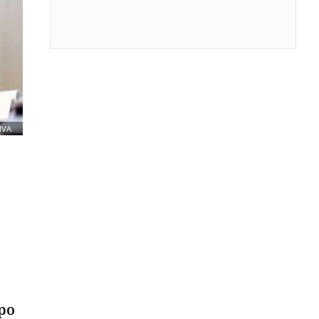
IVA
 po