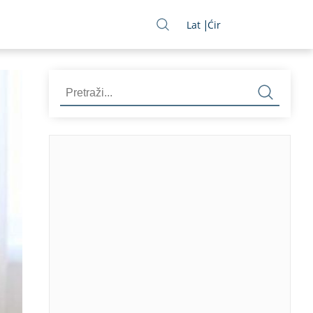
Lat
Ćir