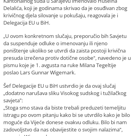
Kantonalnog suda u Sarajevu imenovalo Huseina
Delalića, koji je godinama skrivao da je osuđivan zbog
krivičnog djela silovanje u pokušaju, reagovala je i
Delegacija EU u BiH.
„U ovom konkretnom slučaju, preporučio bih Savjetu
da suspenduje odluke o imenovanju ili njeno
poništenje ukoliko se utvrdi da zaista postoji krivična
presuda izrečena protiv dotične osobe“, navedeno je u
pismu koje je 1. avgusta na ruke Milana Tegeltije
poslao Lars Gunnar Wigemark.
Šef Delegacije EU u BiH ustvrdio je da ovaj slučaj
„dodatno narušava sliku Visokog sudskog i tužilačkog
savjeta”:
„Stoga smo stava da biste trebali preduzeti temeljitu
istragu po ovom pitanju kako bi se utvrdilo kako je bilo
moguće da Vijeće donese ovakvu odluku. Bilo bi nam
zadovoljstvo da nas obavijestite o svojim nalazima“,