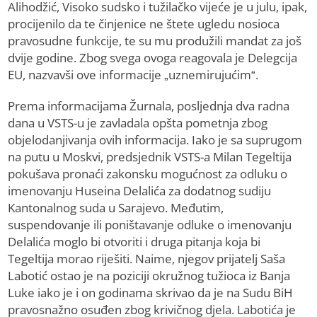
Alihodžić, Visoko sudsko i tužilačko vijeće je u julu, ipak,
procijenilo da te činjenice ne štete ugledu nosioca
pravosudne funkcije, te su mu produžili mandat za još
dvije godine. Zbog svega ovoga reagovala je Delegcija
EU, nazvavši ove informacije „uznemirujućim“.
Prema informacijama Žurnala, posljednja dva radna
dana u VSTS-u je zavladala opšta pometnja zbog
objelodanjivanja ovih informacija. Iako je sa suprugom
na putu u Moskvi, predsjednik VSTS-a Milan Tegeltija
pokušava pronaći zakonsku mogućnost za odluku o
imenovanju Huseina Delalića za dodatnog sudiju
Kantonalnog suda u Sarajevo. Međutim,
suspendovanje ili poništavanje odluke o imenovanju
Delalića moglo bi otvoriti i druga pitanja koja bi
Tegeltija morao riješiti. Naime, njegov prijatelj Saša
Labotić ostao je na poziciji okružnog tužioca iz Banja
Luke iako je i on godinama skrivao da je na Sudu BiH
pravosnažno osuđen zbog krivičnog djela. Labotića je