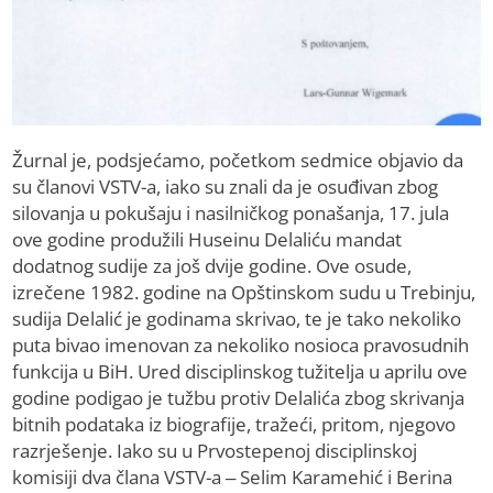
Žurnal je, podsjećamo, početkom sedmice objavio da
su članovi VSTV-a, iako su znali da je osuđivan zbog
silovanja u pokušaju i nasilničkog ponašanja, 17. jula
ove godine produžili Huseinu Delaliću mandat
dodatnog sudije za još dvije godine. Ove osude,
izrečene 1982. godine na Opštinskom sudu u Trebinju,
sudija Delalić je godinama skrivao, te je tako nekoliko
puta bivao imenovan za nekoliko nosioca pravosudnih
funkcija u BiH. Ured disciplinskog tužitelja u aprilu ove
godine podigao je tužbu protiv Delalića zbog skrivanja
bitnih podataka iz biografije, tražeći, pritom, njegovo
razrješenje. Iako su u Prvostepenoj disciplinskoj
komisiji dva člana VSTV-a – Selim Karamehić i Berina