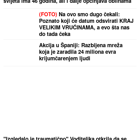
svijeta ima 46 godina, ali i dalje opčinjava oblinama
(FOTO)
Na ovo smo dugo čekali:
Poznato koji će datum odsvirati KRAJ
VELIKIM VRUĆINAMA, a evo šta nas
do tada čeka
Akcija u Španiji: Razbijena mreža
koja je zaradila 24 miliona evra
krijumčarenjem ljudi
"Izgledalo je traumatično" Voditeljka otkrila da se