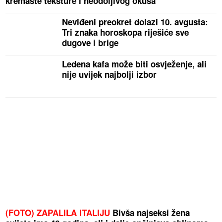
kremaste teksture i neodoljivog okusa
Neviđeni preokret dolazi 10. avgusta:
Tri znaka horoskopa riješiće sve
dugove i brige
Ledena kafa može biti osvježenje, ali
nije uvijek najbolji izbor
(FOTO) ZAPALILA ITALIJU
Bivša najseksi žena