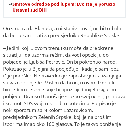
Šmitove odredbe pod lupom: Evo šta je poručio
Ustavni sud BiH
On smatra da Blanuša, a ni Stanivuković, ne bi trebalo
da budu kandidati za predsjednika Republike Srpske.
– Jedini, koji u ovom trenutku može da preokrene
situaciju i da uzdrma režim, da vodi opoziciju do
pobjede, je Ljubiša Petrović. On bi pokrenuo narod.
Pokazao je u Bijeljini da pobjeđuje i kada je sam, bez
ičije podrške. Nepravedno je zapostavljen, a iza njega
su važne pobjede. Mislim da bi on, u ovom trenutku,
bio jedino rješenje koje bi opoziciji donijelo sigurnu
pobjedu. Branko Blanuša je srozao svoj ugled, ponižava
i sramoti SDS svojim suludim potezima. Potpisao je
neki sporazum sa Nikolom Lazarevićem,
predsjednikom Zelenih Srpske, koji je na prošlim
izborima imao oko 160 glasova. To je takvo poniženje