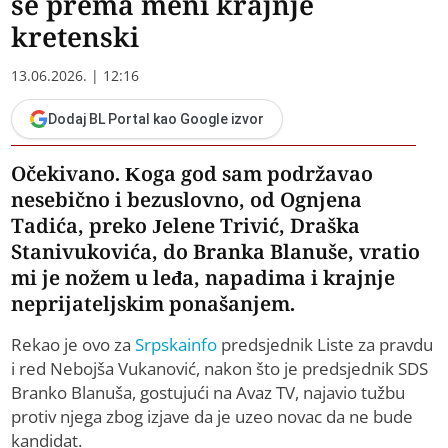
se prema meni krajnje
kretenski
13.06.2026. | 12:16
Dodaj BL Portal kao Google izvor
Očekivano. Koga god sam podržavao
nesebično i bezuslovno, od Ognjena
Tadića, preko Jelene Trivić, Draška
Stanivukovića, do Branka Blanuše, vratio
mi je nožem u leđa, napadima i krajnje
neprijateljskim ponašanjem.
Rekao je ovo za
Srpskainfo
predsjednik Liste za pravdu
i red Nebojša Vukanović, nakon što je predsjednik SDS
Branko Blanuša, gostujući na Avaz TV, najavio tužbu
protiv njega zbog izjave da je uzeo novac da ne bude
kandidat.