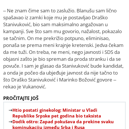
– Ne znam čime sam to zaslužio. Blanušu sam lično
spašavao iz zamki koje mu je postavljao Draško
Stanivuković, bio sam maksimalno angažovan u
kampanji. Sve što sam mu govorio, nažalost, pokazalo
se tačnim. On me prekrižio potpuno, eliminisao,
ponaša se prema meni krajnje kretenski. Jedva čekam
da me tuži. On treba, ne meni, nego javnosti i SDS da
objasni zašto je bio spreman da proda stranku i da se
povuče. I sam je glasao da Stanivuković bude kandidat,
a onda je počeo da ubjeđuje javnost da nije tačno to
što Draško Stanivuković i Marinko Božović govore –
rekao je Vukanović.
PROČITAJTE JOŠ
Htio postati ginekolog: Ministar u Vladi
Republike Srpske pet godina bio taksista
Dodik oštro: Zapad pokušava da prekine svaku
kominukaciju između Srba i Rusa