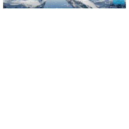
Ispod četiri kilometra leda leži jezero veliko kao pola
BiH, odsječeno od svjetlosti 15 miliona godina
Kompromis zbog nestašice:
Zalužanima noćne obustave, voda za
Dragočaj i Potkozarje
Đorđe Ždrale se skriva u FBiH? I FUP
traga za njim