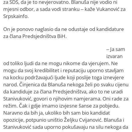
za SDS, da je to nevjerovatno. Blanuša nije vodio ni
mjesni odbor, a sada vodi stranku – kaže Vukanović za
Srpskainfo.
On je ponovo naglasio da ne odustaje od kandidature
za člana Predsjedništva BiH.
– Ja sam
izvaran
od toliko ljudi da ne mogu nikome da vjerujem. Ne
mogu da svoj kredibilitet i reputaciju uporno stavljam
na kocku podržavajući ljude koji poslije toga iznevjere
narod. Činjenica da Blanuša nekoga želi po svaku cijenu
da kandiduje za člana Predsjedništva, ako to ne uradi
Stanivuković, govori o njihovim namjerama. Oni rade za
režim. Čak i gdje imamo izvjesne šanse za pobjedu.
Naravno da bih ja, ukoliko bih sam bio kandidat
opozicije, potpunio uništio Željku Cvijanović. Blanuša i
Stanivuković sada uporno pokušavaju na silu nekoga da