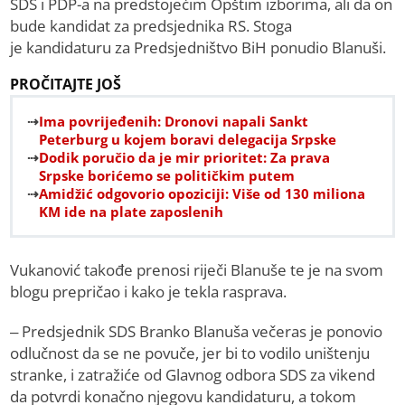
SDS i PDP-a na predstojećim Opštim izborima, ali da on
bude kandidat za predsjednika RS. Stoga
je kandidaturu za Predsjedništvo BiH ponudio Blanuši.
PROČITAJTE JOŠ
Ima povrijeđenih: Dronovi napali Sankt
Peterburg u kojem boravi delegacija Srpske
Dodik poručio da je mir prioritet: Za prava
Srpske borićemo se političkim putem
Amidžić odgovorio opoziciji: Više od 130 miliona
KM ide na plate zaposlenih
Vukanović takođe prenosi riječi Blanuše te je na svom
blogu prepričao i kako je tekla rasprava.
– Predsjednik SDS Branko Blanuša večeras je ponovio
odlučnost da se ne povuče, jer bi to vodilo uništenju
stranke, i zatražiće od Glavnog odbora SDS za vikend
da potvrdi konačno njegovu kandidaturu, a tokom