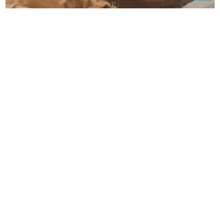
(VIDEO)
Jeziv prizor iz dječje sobe: Vladica izvadio
OGROMNO GNIJEZDO STRŠLJENOVA puno larvi
HIT DANA
Željko Budimir
Ne bacajte ovu tečnost: Sačuvajte za
cvijeće, bujaće kao nikada prije