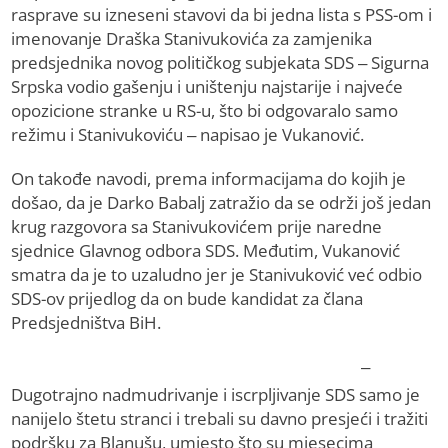
rasprave su izneseni stavovi da bi jedna lista s PSS-om i
imenovanje Draška Stanivukovića za zamjenika
predsjednika novog političkog subjekata SDS – Sigurna
Srpska vodio gašenju i uništenju najstarije i najveće
opozicione stranke u RS-u, što bi odgovaralo samo
režimu i Stanivukoviću – napisao je Vukanović.
On takođe navodi, prema informacijama do kojih je
došao, da je Darko Babalj zatražio da se održi još jedan
krug razgovora sa Stanivukovićem prije naredne
sjednice Glavnog odbora SDS. Međutim, Vukanović
smatra da je to uzaludno jer je Stanivuković već odbio
SDS-ov prijedlog da on bude kandidat za člana
Predsjedništva BiH.
–
Dugotrajno nadmudrivanje i iscrpljivanje SDS samo je
nanijelo štetu stranci i trebali su davno presjeći i tražiti
podršku za Blanušu, umjesto što su mjesecima