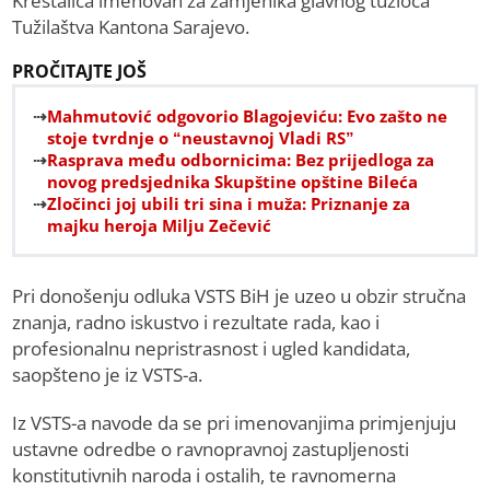
Kreštalica imenovan za zamjenika glavnog tužioca
Tužilaštva Kantona Sarajevo.
PROČITAJTE JOŠ
Mahmutović odgovorio Blagojeviću: Evo zašto ne
stoje tvrdnje o “neustavnoj Vladi RS”
Rasprava među odbornicima: Bez prijedloga za
novog predsjednika Skupštine opštine Bileća
Zločinci joj ubili tri sina i muža: Priznanje za
majku heroja Milju Zečević
Pri donošenju odluka VSTS BiH je uzeo u obzir stručna
znanja, radno iskustvo i rezultate rada, kao i
profesionalnu nepristrasnost i ugled kandidata,
saopšteno je iz VSTS-a.
Iz VSTS-a navode da se pri imenovanjima primjenjuju
ustavne odredbe o ravnopravnoj zastupljenosti
konstitutivnih naroda i ostalih, te ravnomerna