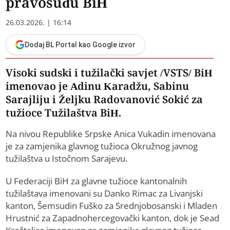
pravosuđu BiH
26.03.2026. | 16:14
Dodaj BL Portal kao Google izvor
Visoki sudski i tužilački savjet /VSTS/ BiH
imenovao je Adinu Karadžu, Sabinu
Sarajliju i Željku Radovanović Sokić za
tužioce Tužilaštva BiH.
Na nivou Republike Srpske Anica Vukadin imenovana
je za zamjenika glavnog tužioca Okružnog javnog
tužilaštva u Istočnom Sarajevu.
U Federaciji BiH za glavne tužioce kantonalnih
tužilaštava imenovani su Danko Rimac za Livanjski
kanton, Šemsudin Fuško za Srednjobosanski i Mladen
Hrustnić za Zapadnohercegovački kanton, dok je Sead