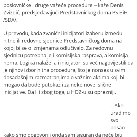
poslovničke i druge važeće procedure – kaže Denis
Zvizdić, predsjedavajući Predstavničkog doma PS BiH
/SDA/.
U prevodu, kada zvanični inicijatori izaberu između
hitne ili redovne sjednice Predstavničkog doma na
kojoj bi se o izmjenama odlučivalo. Za redovnu
sjednicu potrebna je i komisijska rasprava, a komisija
nema. Logika nalaže, a i inicijatori su već nagovijestili da
je njihov izbor hitna procedura, što je nonses u svim
dosadašnjim razmatranjima o važnim aktima koji bi
mogao da bude putokaz i za neke nove, slične
inicijative. Da li i zbog toga, u HDZ-u su oprezniji.
– Ako
uradimo
svoj
posao
kako smo dogovorili onda sam siguran da neće biti