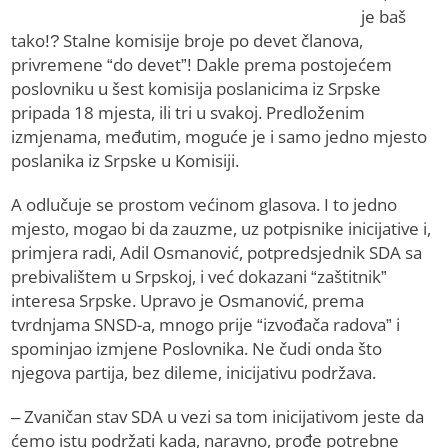
je baš
tako!? Stalne komisije broje po devet članova,
privremene “do devet”! Dakle prema postojećem
poslovniku u šest komisija poslanicima iz Srpske
pripada 18 mjesta, ili tri u svakoj. Predloženim
izmjenama, međutim, moguće je i samo jedno mjesto
poslanika iz Srpske u Komisiji.
A odlučuje se prostom većinom glasova. I to jedno
mjesto, mogao bi da zauzme, uz potpisnike inicijative i,
primjera radi, Adil Osmanović, potpredsjednik SDA sa
prebivalištem u Srpskoj, i već dokazani “zaštitnik”
interesa Srpske. Upravo je Osmanović, prema
tvrdnjama SNSD-a, mnogo prije “izvođača radova” i
spominjao izmjene Poslovnika. Ne čudi onda što
njegova partija, bez dileme, inicijativu podržava.
– Zvaničan stav SDA u vezi sa tom inicijativom jeste da
ćemo istu podržati kada, naravno, prođe potrebne