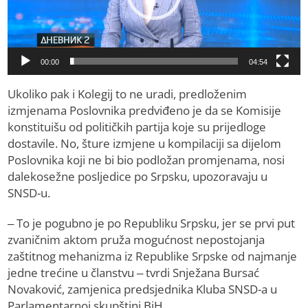
00:00
04:54
Ukoliko pak i Kolegij to ne uradi, predloženim
izmjenama Poslovnika predviđeno je da se Komisije
konstituišu od političkih partija koje su prijedloge
dostavile. No, šture izmjene u kompilaciji sa dijelom
Poslovnika koji ne bi bio podložan promjenama, nosi
dalekosežne posljedice po Srpsku, upozoravaju u
SNSD-u.
– To je pogubno je po Republiku Srpsku, jer se prvi put
zvaničnim aktom pruža mogućnost nepostojanja
zaštitnog mehanizma iz Republike Srpske od najmanje
jedne trećine u članstvu – tvrdi Snježana Bursać
Novaković, zamjenica predsjednika Kluba SNSD-a u
Parlamentarnoj skupštini BiH.