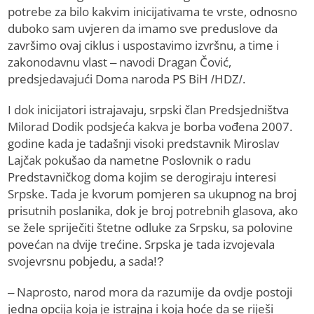
potrebe za bilo kakvim inicijativama te vrste, odnosno
duboko sam uvjeren da imamo sve preduslove da
završimo ovaj ciklus i uspostavimo izvršnu, a time i
zakonodavnu vlast – navodi Dragan Čović,
predsjedavajući Doma naroda PS BiH /HDZ/.
I dok inicijatori istrajavaju, srpski član Predsjedništva
Milorad Dodik podsjeća kakva je borba vođena 2007.
godine kada je tadašnji visoki predstavnik Miroslav
Lajčak pokušao da nametne Poslovnik o radu
Predstavničkog doma kojim se derogiraju interesi
Srpske. Tada je kvorum pomjeren sa ukupnog na broj
prisutnih poslanika, dok je broj potrebnih glasova, ako
se žele spriječiti štetne odluke za Srpsku, sa polovine
povećan na dvije trećine. Srpska je tada izvojevala
svojevrsnu pobjedu, a sada!?
– Naprosto, narod mora da razumije da ovdje postoji
jedna opcija koja je istrajna i koja hoće da se riješi