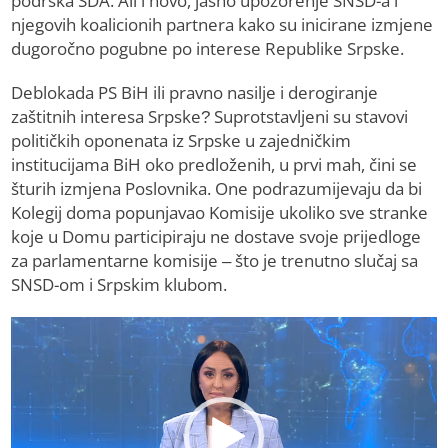
podrška SDA. Ali i novo, jasno upozorenje SNSD-a i
njegovih koalicionih partnera kako su inicirane izmjene
dugoročno pogubne po interese Republike Srpske.
Deblokada PS BiH ili pravno nasilje i derogiranje
zaštitnih interesa Srpske? Suprotstavljeni su stavovi
političkih oponenata iz Srpske u zajedničkim
institucijama BiH oko predloženih, u prvi mah, čini se
šturih izmjena Poslovnika. One podrazumijevaju da bi
Kolegij doma popunjavao Komisije ukoliko sve stranke
koje u Domu participiraju ne dostave svoje prijedloge
za parlamentarne komisije – što je trenutno slučaj sa
SNSD-om i Srpskim klubom.
Video
Player