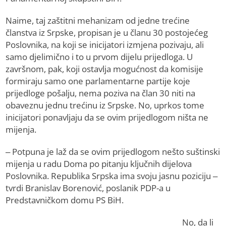
Naime, taj zaštitni mehanizam od jedne trećine
članstva iz Srpske, propisan je u članu 30 postojećeg
Poslovnika, na koji se inicijatori izmjena pozivaju, ali
samo djelimično i to u prvom dijelu prijedloga. U
završnom, pak, koji ostavlja mogućnost da komisije
formiraju samo one parlamentarne partije koje
prijedloge pošalju, nema poziva na član 30 niti na
obaveznu jednu trećinu iz Srpske. No, uprkos tome
inicijatori ponavljaju da se ovim prijedlogom ništa ne
mijenja.
– Potpuna je laž da se ovim prijedlogom nešto suštinski
mijenja u radu Doma po pitanju ključnih dijelova
Poslovnika. Republika Srpska ima svoju jasnu poziciju –
tvrdi Branislav Borenović, poslanik PDP-a u
Predstavničkom domu PS BiH.
No, da li