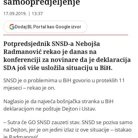
samoopredjeljenje
17.09.2019. | 13:37
Dodaj BL Portal kao Google izvor
Potpredsjednik SNSD-a Nebojša
Radmanović rekao je danas na
konferenciji za novinare da je deklaracija
SDA još više usložila situaciju u BiH.
SNSD je o problemima u BiH govorio u proteklih 11
mjeseci – rekao je on.
Naglasio je da najveća bošnjačka stranka u BiH
deklaracijom ne poštuje Dejton i Ustav.
– Sutra će GO SNSD zauzeti stav. SNSD se poziva samo
na Dejton, jer je on jedini izlaz iz ove situacije – istakao
je Radmanović.