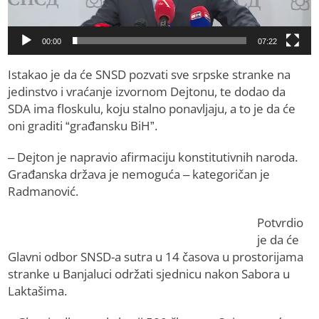
00:00
07:22
Istakao je da će SNSD pozvati sve srpske stranke na
jedinstvo i vraćanje izvornom Dejtonu, te dodao da
SDA ima floskulu, koju stalno ponavljaju, a to je da će
oni graditi “građansku BiH”.
– Dejton je napravio afirmaciju konstitutivnih naroda.
Građanska država je nemoguća – kategoričan je
Radmanović.
Potvrdio
je da će
Glavni odbor SNSD-a sutra u 14 časova u prostorijama
stranke u Banjaluci održati sjednicu nakon Sabora u
Laktašima.