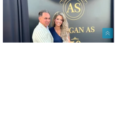
"Ti si prava osoba" Četiri dana nakon što je vjerio
djevojku novo slavlje u domu Dragana Stankovića
(FOTO)
"Prošlo je 10 godina" Bojana
Barović se oglasila posebnim
razlogom, emocije je savladale
Ukusna kao krempita, a pravi se od
gotovih kora: Ova sočna pita uspijeva
baš svima