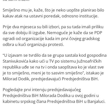
Smiješno mu je, kaže, što je neko uopšte planirao bilo
kakav atak na ustavni poredak, odnosno institucije.
Prije dva mjeseca su bili izbori, pa su tada imali priliku
da sve dobiju ili izgube. Nemoguće je kaže da se PDP
ogradi od organizacije kada im prvi čovjeg gradskog
odbra u kući organizuju protesti.
“U izjavam se tvrdilo da se grupa sastala kod gospodina
Stanivukovića kako ući u TV po sistemu Južnoafričkih
republika uđe se na tv i onda saopštava ko je vlast sve
je to smiješno, meni je to sasvim smiješno”, istakao je
Milorad Dodik, predsjedavajući Predsjedništva BiH.
Pogledajte prvi intervju predsjedavajućeg
Predsjedništva BiH Milorada Dodika u ovoj godini u
kabinetu srpskog člana Predsjedništva BiH u Banjaluci.