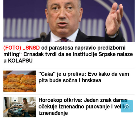
(FOTO) „SNSD
od parastosa napravio predizborni
miting“ Crnadak tvrdi da se institucije Srpske nalaze
u KOLAPSU
"Caka" je u prelivu: Evo kako da vam
pita bude sočna i hrskava
Horoskop otkriva: Jedan znak danas
očekuje iznenadno putovanje i veliko
iznenađenje