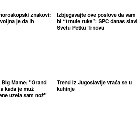
i horoskopski znakovi:
Izbjegavajte ove poslove da vam
voljna je da ih
bi “trnule ruke”: SPC danas slav
Svetu Petku Trnovu
t Big Mame: "Grand
Trend iz Jugoslavije vraća se u
 a kada je muž
kuhinje
ene uzela sam nož"