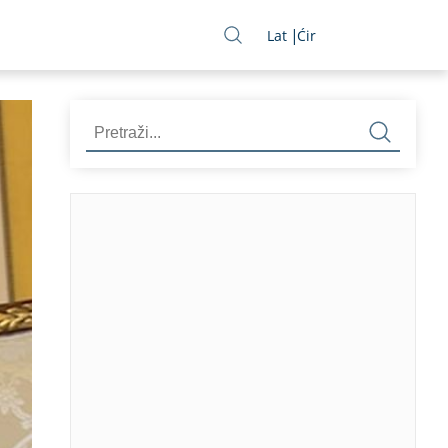
Lat
Ćir