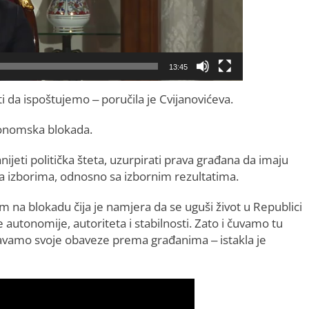
13:45
 da ispoštujemo – poručila je Cvijanovićeva.
-ekonomska blokada.
nijeti politička šteta, uzurpirati prava građana da imaju
a izborima, odnosno sa izbornim rezultatima.
na blokadu čija je namjera da se uguši život u Republici
 autonomije, autoriteta i stabilnosti. Zato i čuvamo tu
avamo svoje obaveze prema građanima – istakla je