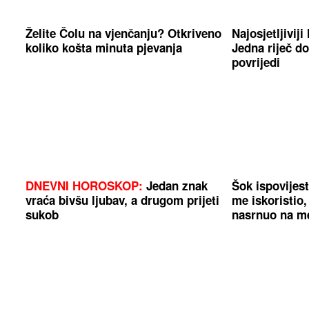
Želite Čolu na vjenčanju? Otkriveno
Najosjetljivij
koliko košta minuta pjevanja
Jedna riječ do
povrijedi
DNEVNI HOROSKOP:
Jedan znak
Šok ispovijes
vraća bivšu ljubav, a drugom prijeti
me iskoristio,
sukob
nasrnuo na m