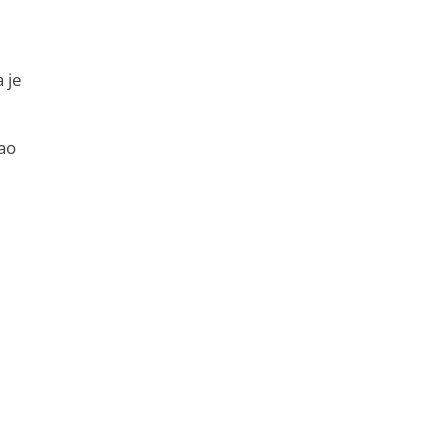
 je
kao