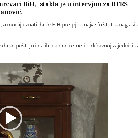
cvari BiH, istakla je u intervjuu za RTRS
janović.
 a moraju znati da će BiH pretpjeti najveću šteti – naglasila
 da se poštuju i da ih niko ne remeti u državnoj zajednici 