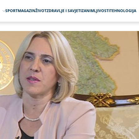
O
SPORT
MAGAZIN
ŽIVOT
ZDRAVLJE I SAVJETI
ZANIMLJIVOSTI
TEHNOLOGIJA