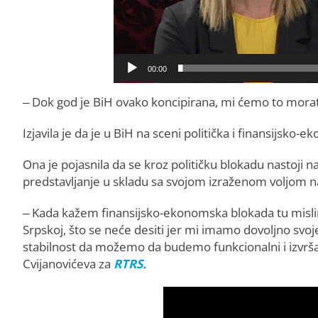
00:00
– Dok god je BiH ovako koncipirana, mi ćemo to morati
Izjavila je da je u BiH na sceni politička i finansijsko
Ona je pojasnila da se kroz političku blokadu nastoji na
predstavljanje u skladu sa svojom izraženom voljom n
– Kada kažem finansijsko-ekonomska blokada tu mislim 
Srpskoj, što se neće desiti jer mi imamo dovoljno svoje
stabilnost da možemo da budemo funkcionalni i izvrš
Cvijanovićeva za
RTRS.