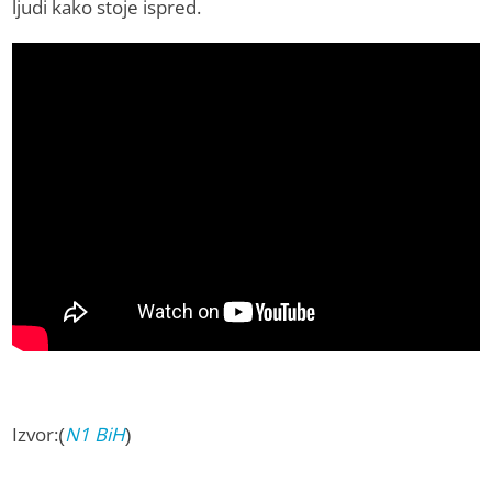
ljudi kako stoje ispred.
Izvor:(
N1 BiH
)