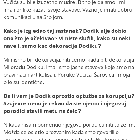
Vučića su bile izuzetno mudre. Bitno je da smo i mi
imali prilike kazati svoje stavove. Važno je imati dobru
komunikaciju sa Srbijom.
Kako je izgledao taj sastanak? Dodik nije dobio
ono što je očekivao? Vi niste služili, kako su neki
naveli, samo kao dekoracija Dodiku?
Mi nismo bili dekoracija, niti ćemo ikada biti dekoracija
Miloradu Dodiku. Imali smo jasne stavove koje smo na
pravi način artikulisali. Poruke Vučića, Šarovića i moja
bile su identične.
Da li vam je Dodik oprostio optužbe za korupciju?
Svojevremeno je rekao da ste njemu i njegovoj
porodici stavili metu na čelo?
Nikada nisam pomenuo njegovu porodicu niti to želim.
Možda se osjetio prozvanim kada smo govorili o
činjenicama – gdje su novci, zašto je tolika korupcija,