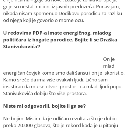
gdje su nestali milioni iz javnih preduzeća. Ponavljam,
nikada nisam spomenuo Dodikovu porodicu za razliku
od njega koji je govorio o mome ocu.
U redovima PDP-a imate energičnog, mladog
političara iz bogate porodice. Bojite li se Draška
Stanivukovića?
On je
mlad i
energičan čovjek kome smo dali šansu i on je iskoristio.
Kamo sreće da ima više ovakvih ljudi. Lično sam
insistirao da mu se otvori prostor i da mladi ljudi poput
Stanivukovića dobiju što više prostora.
Niste mi odgovorili, bojite li ga se?
Ne bojim. Mislim da je odličan rezultata što je dobio
preko 20.000 glasova, što je rekord kada je u pitanju