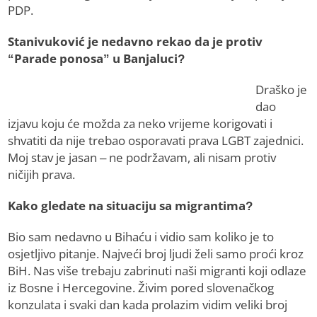
PDP.
Stanivuković je nedavno rekao da je protiv
“Parade ponosa” u Banjaluci?
Draško je
dao
izjavu koju će možda za neko vrijeme korigovati i
shvatiti da nije trebao osporavati prava LGBT zajednici.
Moj stav je jasan – ne podržavam, ali nisam protiv
ničijih prava.
Kako gledate na situaciju sa migrantima?
Bio sam nedavno u Bihaću i vidio sam koliko je to
osjetljivo pitanje. Najveći broj ljudi želi samo proći kroz
BiH. Nas više trebaju zabrinuti naši migranti koji odlaze
iz Bosne i Hercegovine. Živim pored slovenačkog
konzulata i svaki dan kada prolazim vidim veliki broj