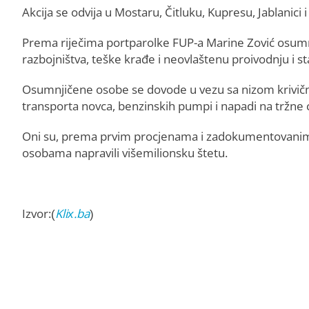
Akcija se odvija u Mostaru, Čitluku, Kupresu, Jablanici i
Prema riječima portparolke FUP-a Marine Zović osumn
razbojništva, teške krađe i neovlaštenu proivodnju i s
Osumnjičene osobe se dovode u vezu sa nizom krivični
transporta novca, benzinskih pumpi i napadi na tržne 
Oni su, prema prvim procjenama i zadokumentovanim sl
osobama napravili višemilionsku štetu.
Izvor:(
Klix.ba
)