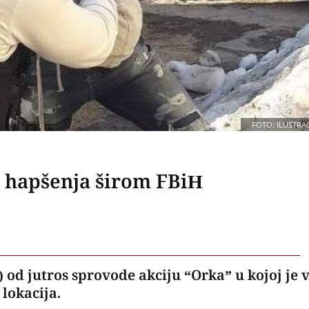
FOTO: ILUSTRAC
 i hapšenja širom FBiH
 od jutros sprovode akciju “Orka” u kojoj je 
 lokacija.