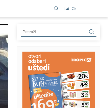
Lat
Ćir