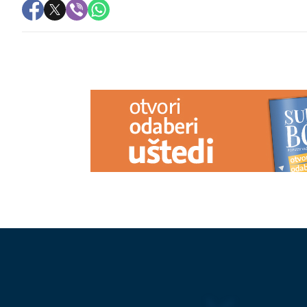
PREPORUKA ZA VAS
(FOTO) ZAPALILA ITALIJU
Bivša
Jedite je što
najseksi žena svijeta ima 46 godina,
SRCE, MOZAK 
ali i dalje opčinjava oblinama