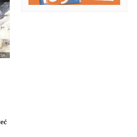
IJA
već