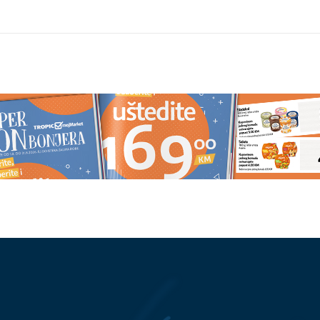
 češće: Ova riba ČUVA
Ubacite jednu kašiku ovoga u
i kosti
smjesu za uštipke: Narastu kao l
i ne upijaju ulje