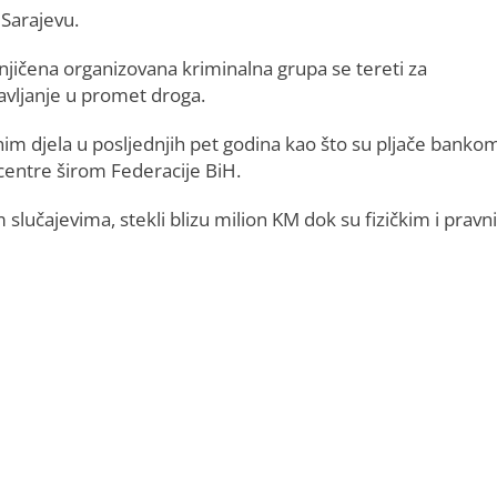
 Sarajevu.
jičena organizovana kriminalna grupa se tereti za
tavljanje u promet droga.
m djela u posljednjih pet godina kao što su pljače banko
centre širom Federacije BiH.
učajevima, stekli blizu milion KM dok su fizičkim i prav