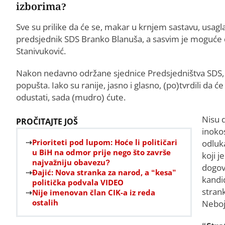
izborima?
Sve su prilike da će se, makar u krnjem sastavu, usagla
predsjednik SDS Branko Blanuša, a sasvim je moguće 
Stanivuković.
Nakon nedavno održane sjednice Predsjedništva SDS, po
popušta. Iako su ranije, jasno i glasno, (po)tvrdili da 
odustati, sada (mudro) ćute.
Nisu 
PROČITAJTE JOŠ
inoko
Prioriteti pod lupom: Hoće li političari
odluk
u BiH na odmor prije nego što završe
koji j
najvažniju obavezu?
dogov
Đajić: Nova stranka za narod, a “kesa”
kandi
politička podvala VIDEO
stran
Nije imenovan član CIK-a iz reda
ostalih
Neboj