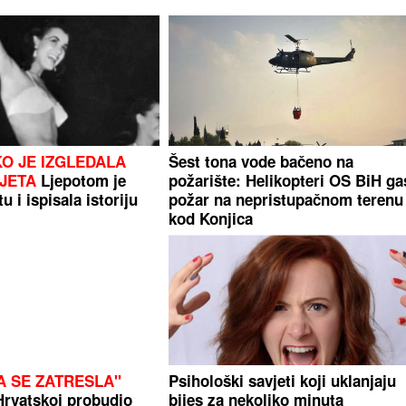
KO JE IZGLEDALA
Šest tona vode bačeno na
IJETA
Ljepotom je
požarište: Helikopteri OS BiH ga
u i ispisala istoriju
požar na nepristupačnom terenu
kod Konjica
A SE ZATRESLA"
Psihološki savjeti koji uklanjaju
Hrvatskoj probudio
bijes za nekoliko minuta