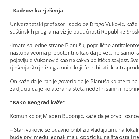
Kadrovska rješenja
Univerzitetski profesor i sociolog Drago Vuković, kaže 
suštinskih programa vizije budućnosti Republike Srpske
-Imate sa jedne strane Blanušu, poprilično antitalento
nastupa veoma prepotentno kao da je već, ne samo kan
pojavljuje Vukanović kao nekakva politička savjest. S
rješenja što je iz ugla onih, koji će ih birati, kontrapr
On kaže da je ranije govorio da je Blanuša kolateralna 
zaključiti da je kolateralna šteta nedefinisanih i neprin
“Kako Beograd kaže”
Komunikolog Mladen Bubonjić, kaže da je prvo i osnovno
– Stanivuković se odavno približio vladajućim, na lokal
bude prvi među jednakima u opoziciju, na šta ostali ne 