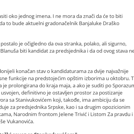
siti oko jednog imena. I ne mora da znači da će to biti
da to bude aktuelni gradonačelnik Banjaluke Draško
stalo je očigledno da ova stranka, polako, ali sigurno,
će Blanuša biti kandidat za predsjednika i da od ovog stava n
donijeli konačan stav o kandidaturama za dvije najvažnije
sne funkcije na predstojećim opštim izborima u oktobru. 
a je prolongirana do kraja maja, a ako je suditi po Sporaz
e usvojen, definitivno je ostavljen prostor za postizanje
ora sa Stanivukovićem koji, takođe, ima ambiciju da se
duje za predsjednika Srpske, kao i sa drugim opozicionim
kama, Narodnim frontom Jelene Trivić i Listom Za pravdu i
še Vukanovića.