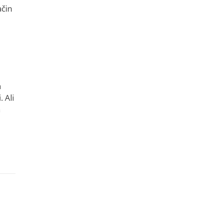
ačin
a
 Ali
a