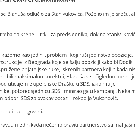
teški savez sa Stanivukovićem”
 Blanuša odlučio za Stanivukovića. Poželio im je sreću, al
 treba da krene u trku za predsjednika, dok na Stanivuković
rikažemo kao jedini „problem“ koji ruši jedinstvo opozicije,
nstrukcije iz Beograda koje se šalju opoziciji kako bi Dodik
pružene prijateljske ruke, iskrenih partnera koji nikada n
smo bili maksimalno korektni, Blanuša se očigledno opredije
od uticajem ekipe bliske Drašku u SDS, iako mu je
nike, potpredsjednicu SDS i minirao ga u kampanji. Neka 
om odbori SDS za ovakav potez – rekao je Vukanović.
morati da odgovori.
pravdu i red nikada nećemo praviti partnerstvo sa mafijaši