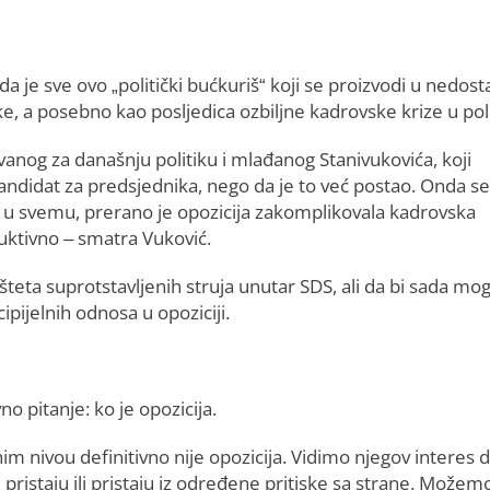
da je sve ovo „politički bućkuriš“ koji se proizvodi u nedost
, a posebno kao posljedica ozbiljne kadrovske krize u polit
vanog za današnju politiku i mlađanog Stanivukovića, koji
didat za predsjednika, nego da je to već postao. Onda se
ve u svemu, prerano je opozicija zakomplikovala kadrovska
oduktivno – smatra Vuković.
šteta suprotstavljenih struja unutar SDS, ali da bi sada mo
cipijelnih odnosa u opoziciji.
 pitanje: ko je opozicija.
nim nivou definitivno nije opozicija. Vidimo njegov interes 
pristaju ili pristaju iz određene pritiske sa strane. Možem