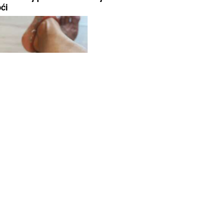
ći
 nutrijenti za jače
(FOTO)Poznati je kardiolog: Ova
uvanje hrskavice:
doktorka je majka Mine Naumovi
ishranu
kćerka naslijedila ljepotu od nje
a je zbunila mnoge:
Dr. Hurić za Bosnainfo o ljetnim
u zatezanju konopca?
crijevnim infekcijama: Kako izbj