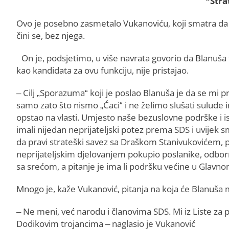
“Stra
Ovo je posebno zasmetalo Vukanoviću, koji smatra da se
čini se, bez njega.
On je, podsjetimo, u više navrata govorio da Blanuša
kao kandidata za ovu funkciju, nije pristajao.
– Cilj „Sporazuma“ koji je poslao Blanuša je da se mi p
samo zato što nismo „Ćaci“ i ne želimo slušati sulude i
opstao na vlasti. Umjesto naše bezuslovne podrške i is
imali nijedan neprijateljski potez prema SDS i uvijek 
da pravi strateški savez sa Draškom Stanivukovićem, p
neprijateljskim djelovanjem pokupio poslanike, odbor
sa srećom, a pitanje je ima li podršku većine u Glavn
Mnogo je, kaže Vukanović, pitanja na koja će Blanuša 
– Ne meni, već narodu i članovima SDS. Mi iz Liste za 
Dodikovim trojancima – naglasio je Vukanović