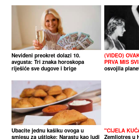
Neviđeni preokret dolazi 10.
(VIDEO) OVA
avgusta: Tri znaka horoskopa
PRVA MIS SV
riješiće sve dugove i brige
osvojila planet
Ubacite jednu kašiku ovoga u
"CIJELA KUĆ
smjesu za uštipke: Narastu kao ludi
Zemljotres u 