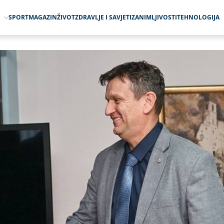
O
SPORT
MAGAZIN
ŽIVOT
ZDRAVLJE I SAVJETI
ZANIMLJIVOSTI
TEHNOLOGIJA