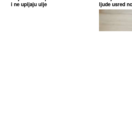
i ne upijaju ulje
ljude usred no
Mango lassi je kremasto ljetno
Ovo su ključni
osvježenje koje ćete napraviti za
zglobove i oč
samo nekoliko minuta
Uvrstite ih u 
Pjevačica iz Srbije pretukla
Mozgalica koj
taksistu: 'Samu sebe sam
Ko pobjeđuje 