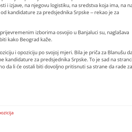
i i izjave, na njegovu logistiku, na sredstva koja ima, na n
ti od kandidature za predsjednika Srpske – rekao je za
 prijevremenim izborima osvojio u Banjaluci su, naglašava
 biti kako Beograd kaže.
oziciju i opoziciju po svojoj mjeri. Bila je priča za Blanušu d
e kandidature za predsjednika Srpske. To je sad na stranci.
 da li će ostali biti dovoljno pritisnuti sa strane da rade z
ozicija