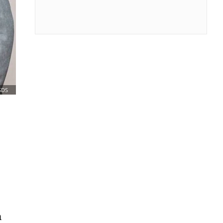
SDS
m