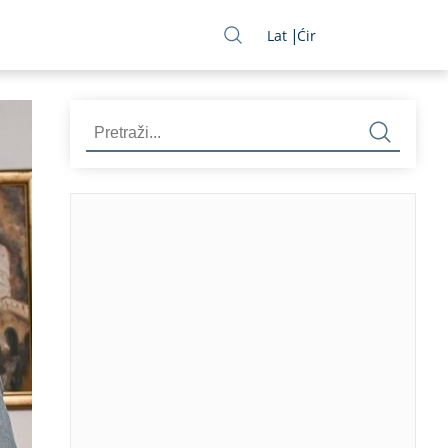
Lat
Ćir