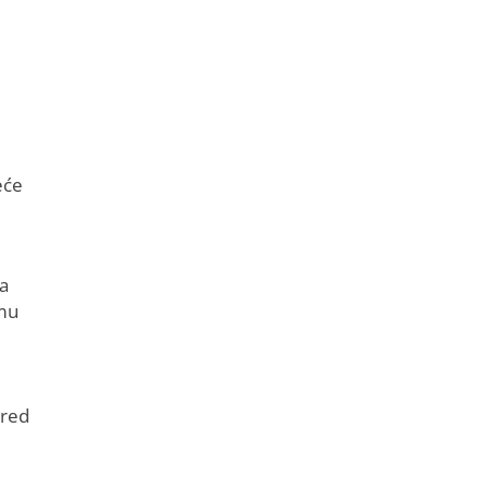
eće
Ta
umu
 red