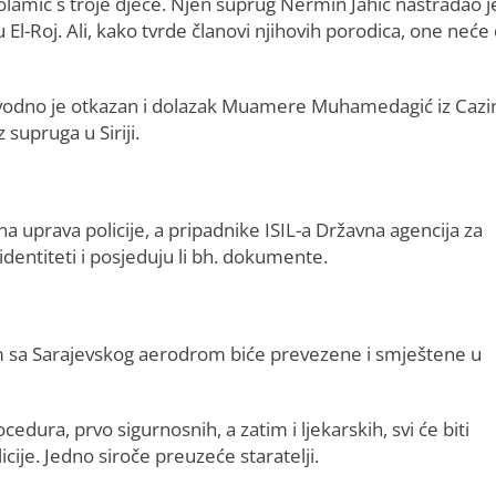
olamić s troje djece. Njen suprug Nermin Jahić nastradao j
u El-Roj. Ali, kako tvrde članovi njihovih porodica, one neće
navodno je otkazan i dolazak Muamere Muhamedagić iz Cazi
 supruga u Siriji.
a uprava policije, a pripadnike ISIL-a Državna agencija za
i identiteti i posjeduju li bh. dokumente.
m sa Sarajevskog aerodrom biće prevezene i smještene u
dura, prvo sigurnosnih, a zatim i ljekarskih, svi će biti
ije. Jedno siroče preuzeće staratelji.