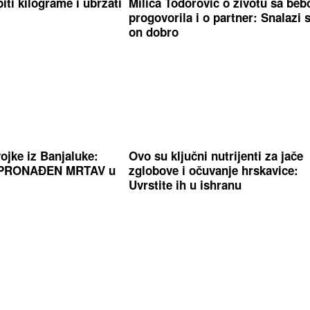
iti kilograme i ubrzati
Milica Todorović o životu sa be
progovorila i o partner: Snalazi 
on dobro
ojke iz Banjaluke:
Ovo su ključni nutrijenti za jače
ć PRONAĐEN MRTAV u
zglobove i očuvanje hrskavice:
Uvrstite ih u ishranu
rata moći: Mlad
SUTRA JE PETKA TRNOVA
Evo 