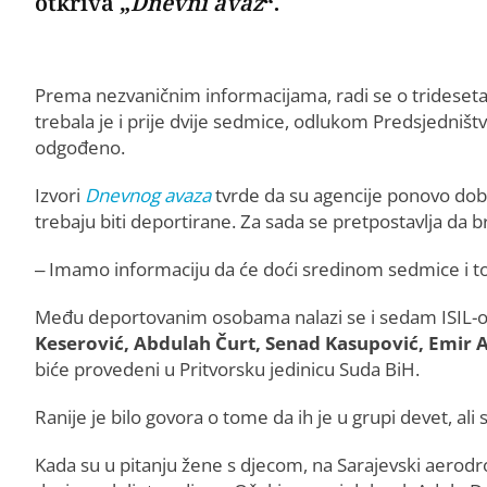
otkriva „
Dnevni avaz
“.
Prema nezvaničnim informacijama, radi se o tridesetak
trebala je i prije dvije sedmice, odlukom Predsjedništva
odgođeno.
Izvori
Dnevnog avaza
tvrde da su agencije ponovo dobil
trebaju biti deportirane. Za sada se pretpostavlja da 
– Imamo informaciju da će doći sredinom sedmice i to j
Među deportovanim osobama nalazi se i sedam ISIL-ova
Keserović, Abdulah Čurt, Senad Kasupović, Emir A
biće provedeni u Pritvorsku jedinicu Suda BiH.
Ranije je bilo govora o tome da ih je u grupi devet, ali 
Kada su u pitanju žene s djecom, na Sarajevski aerodro