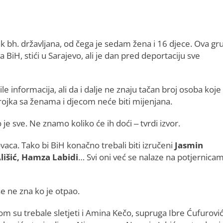
 bh. državljana, od čega je sedam žena i 16 djece. Ova gr
 BiH, stići u Sarajevo, ali je dan pred deportaciju sve
e informacija, ali da i dalje ne znaju tačan broj osoba koje
brojka sa ženama i djecom neće biti mijenjana.
e sve. Ne znamo koliko će ih doći – tvrdi izvor.
ca. Tako bi BiH konačno trebali biti izručeni
Jasmin
lišić, Hamza Labidi
… Svi oni već se nalaze na potjernicam
se ne zna ko je otpao.
m su trebale sletjeti i Amina Kečo, supruga Ibre Ćufurović