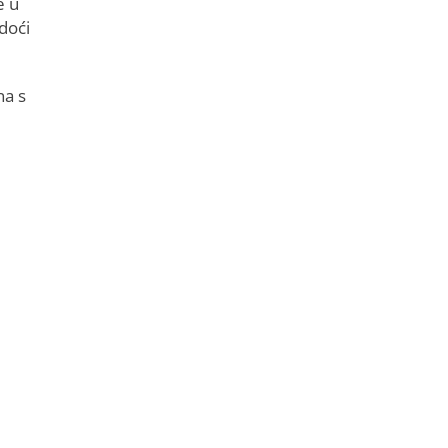
e u
 doći
na s