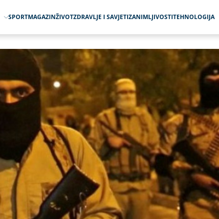
O
SPORT
MAGAZIN
ŽIVOT
ZDRAVLJE I SAVJETI
ZANIMLJIVOSTI
TEHNOLOGIJA