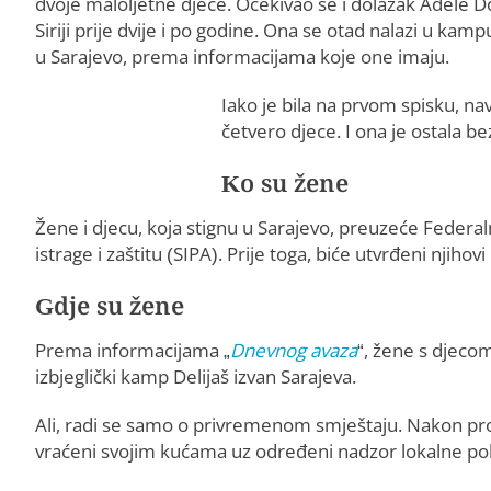
dvoje maloljetne djece. Očekivao se i dolazak Adele D
Siriji prije dvije i po godine. Ona se otad nalazi u kamp
u Sarajevo, prema informacijama koje one imaju.
Iako je bila na prvom spisku, 
četvero djece. I ona je ostala bez
Ko su žene
Žene i djecu, koja stignu u Sarajevo, preuzeće Federaln
istrage i zaštitu (SIPA). Prije toga, biće utvrđeni njihov
Gdje su žene
Prema informacijama „
Dnevnog avaza
“, žene s djeco
izbjeglički kamp Delijaš izvan Sarajeva.
Ali, radi se samo o privremenom smještaju. Nakon proce
vraćeni svojim kućama uz određeni nadzor lokalne polic