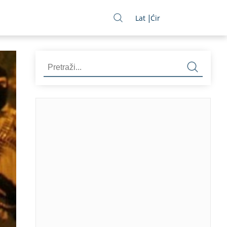
Lat
Ćir