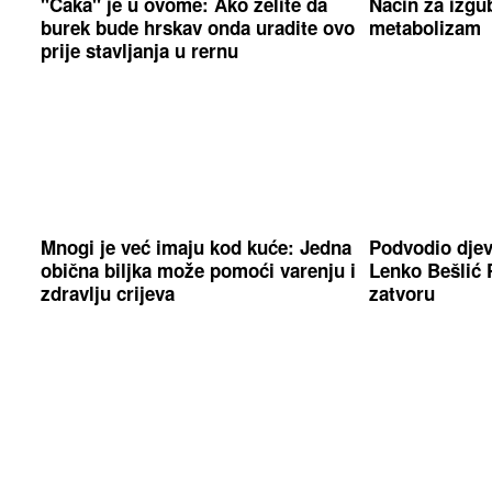
"Caka" je u ovome: Ako želite da
Način za izgub
burek bude hrskav onda uradite ovo
metabolizam
prije stavljanja u rernu
Mnogi je već imaju kod kuće: Jedna
Podvodio djev
obična biljka može pomoći varenju i
Lenko Bešli
zdravlju crijeva
zatvoru
Ako idete na put obratite pažnju:
Otvaraju se v