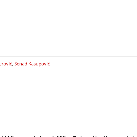
erović
,
Senad Kasupović