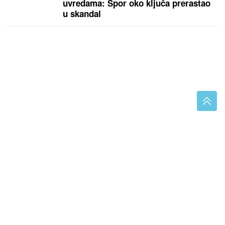
uvredama: Spor oko ključa prerastao
u skandal
(FOTO)
Na ovo smo dugo čekali: Poznato koji će
datum odsvirati KRAJ VELIKIM VRUĆINAMA, a evo
šta nas do tada čeka
Dr. Hurić za Bosnainfo o ljetnim
crijevnim infekcijama: Kako izbjeći
trovanje hranom tokom odmora