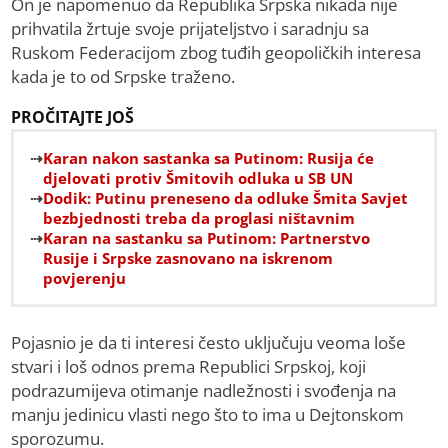
On je napomenuo da Republika Srpska nikada nije
prihvatila žrtuje svoje prijateljstvo i saradnju sa
Ruskom Federacijom zbog tuđih geopoličkih interesa
kada je to od Srpske traženo.
PROČITAJTE JOŠ
Karan nakon sastanka sa Putinom: Rusija će
djelovati protiv Šmitovih odluka u SB UN
Dodik: Putinu preneseno da odluke Šmita Savjet
bezbjednosti treba da proglasi ništavnim
Karan na sastanku sa Putinom: Partnerstvo
Rusije i Srpske zasnovano na iskrenom
povjerenju
Pojasnio je da ti interesi često uključuju veoma loše
stvari i loš odnos prema Republici Srpskoj, koji
podrazumijeva otimanje nadležnosti i svođenja na
manju jedinicu vlasti nego što to ima u Dejtonskom
sporozumu.