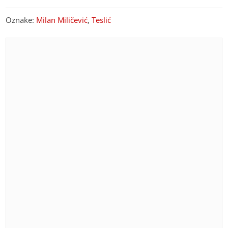
Oznake:
Milan Miličević
,
Teslić
PREPORUKA ZA VAS
Čeka u redu kao i svi ostali: Novak Đoković uživa na
ljetovanju u Crnoj Gori, prodavačica otkrila
nepoznati detalj o teniseru
(FOTO) NAJNOVIJA PROGNOZA
Za