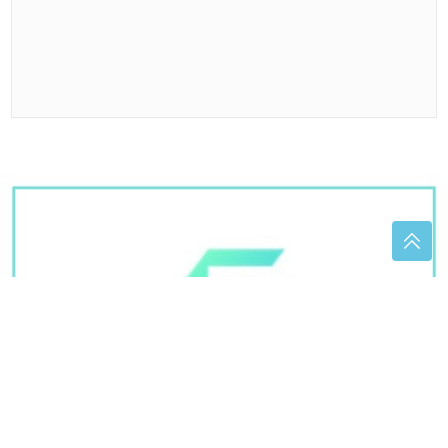
vikend malo svježije, a onda VELIKE
VRUĆINE, sve do ovog datuma
Nesreća kod Čelinca: U sudaru sa
autom povrijeđen motociklista,
prebačen u UKC RS
Stalno ste umorni? Možda vam nedostaje željezo:
Evo koje namirnice ga najviše sadrže
Pijete ledenu kafu da se rashladite: