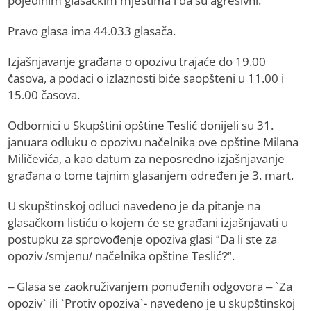
pojedinim glasačkim mjestima i da su agresivni.
Pravo glasa ima 44.033 glasača.
Izjašnjavanje građana o opozivu trajaće do 19.00
časova, a podaci o izlaznosti biće saopšteni u 11.00 i
15.00 časova.
Odbornici u Skupštini opštine Teslić donijeli su 31.
januara odluku o opozivu načelnika ove opštine Milana
Miličevića, a kao datum za neposredno izjašnjavanje
građana o tome tajnim glasanjem određen je 3. mart.
U skupštinskoj odluci navedeno je da pitanje na
glasačkom listiću o kojem će se građani izjašnjavati u
postupku za sprovođenje opoziva glasi “Da li ste za
opoziv /smjenu/ načelnika opštine Teslić?”.
– Glasa se zaokruživanjem ponuđenih odgovora – `Za
opoziv` ili `Protiv opoziva`- navedeno je u skupštinskoj