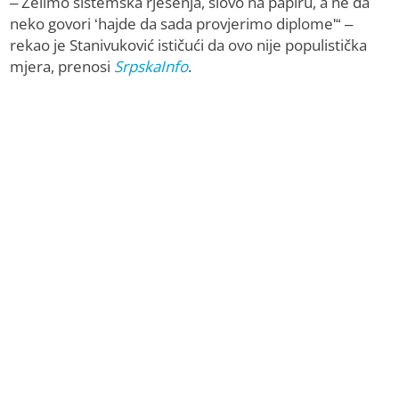
– Želimo sistemska rješenja, slovo na papiru, a ne da
neko govori ‘hajde da sada provjerimo diplome'“ –
rekao je Stanivuković ističući da ovo nije populistička
mjera, prenosi
SrpskaInfo
.