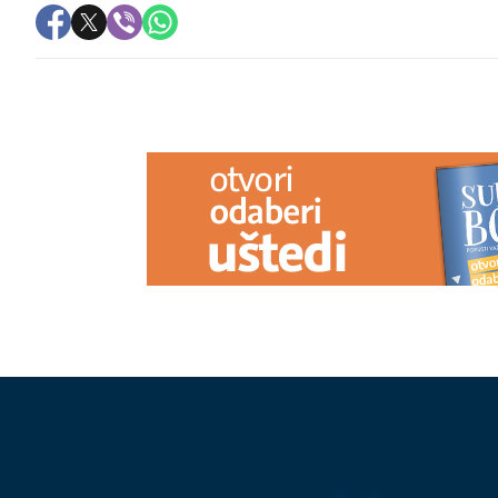
PREPORUKA ZA VAS
Analiza koja spašava život: Šta
Mozgalica koj
plinovi u krvi otkrivaju o vašem
Ko pobjeđuje 
zdravlju