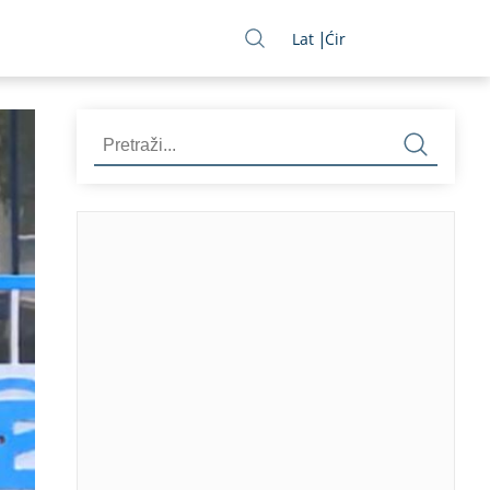
Lat
Ćir