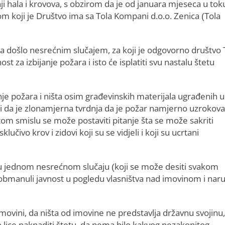
dnji hala i krovova, s obzirom da je od januara mjeseca u tok
m koji je Društvo ima sa Tola Kompani d.o.o. Zenica (Tola
a došlo nesrećnim slučajem, za koji je odgovorno društvo 
 za izbijanje požara i isto će isplatiti svu nastalu štetu
e požara i ništa osim građevinskih materijala ugrađenih u
idi da je zlonamjerna tvrdnja da je požar namjerno uzrokov
 tom smislu se može postaviti pitanje šta se može sakriti
klučivo krov i zidovi koji su se vidjeli i koji su ucrtani
 jednom nesrećnom slučaju (koji se može desiti svakom
obmanuli javnost u pogledu vlasništva nad imovinom i naruš
imovini, da ništa od imovine ne predstavlja državnu svojinu
o lice naknaditi štetu, da nema bilo kakvog nezakonitog