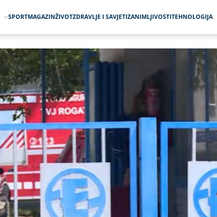
O
SPORT
MAGAZIN
ŽIVOT
ZDRAVLJE I SAVJETI
ZANIMLJIVOSTI
TEHNOLOGIJA