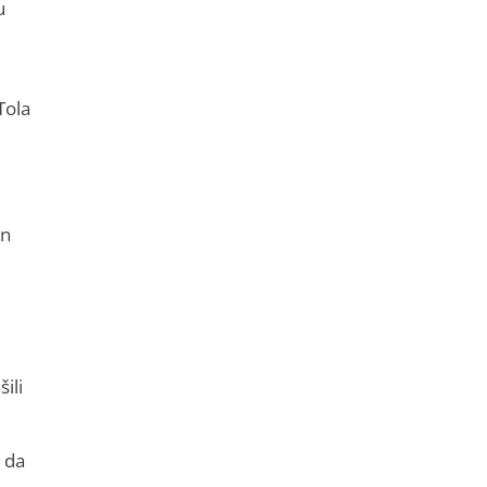
u
Tola
an
ili
, da