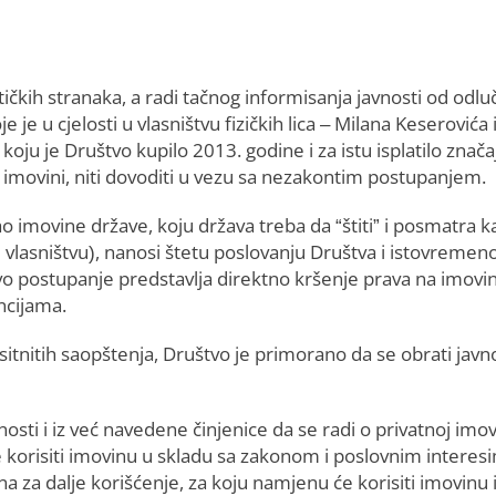
itičkih stranaka, a radi tačnog informisanja javnosti od odl
e je u cjelosti u vlasništvu fizičkih lica – Milana Keserovića 
koju je Društvo kupilo 2013. godine i za istu isplatilo znača
j imovini, niti dovoditi u vezu sa nezakontim postupanjem.
o imovine države, koju država treba da “štiti” i posmatra k
 vlasništvu), nanosi štetu poslovanju Društva i istovremen
vo postupanje predstavlja direktno kršenje prava na imovi
cijama.
itnitih saopštenja, Društvo je primorano da se obrati javno
sti i iz već navedene činjenice da se radi o privatnoj imov
će korisiti imovinu u skladu sa zakonom i poslovnim interes
na za dalje korišćenje, za koju namjenu će korisiti imovinu 