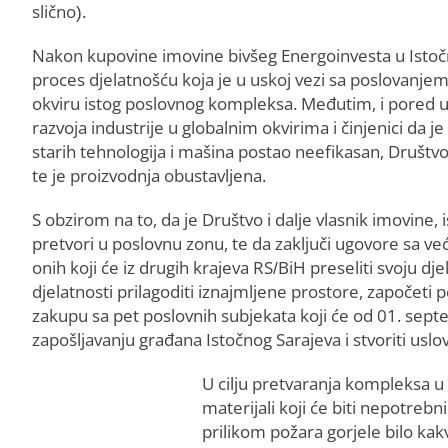
slično).
Nakon kupovine imovine bivšeg Energoinvesta u Istočn
proces djelatnošću koja je u uskoj vezi sa poslovanjem
okviru istog poslovnog kompleksa. Međutim, i pored ul
razvoja industrije u globalnim okvirima i činjenici d
starih tehnologija i mašina postao neefikasan, Društvo
te je proizvodnja obustavljena.
S obzirom na to, da je Društvo i dalje vlasnik imovin
pretvori u poslovnu zonu, te da zaključi ugovore sa v
onih koji će iz drugih krajeva RS/BiH preseliti svoju dje
djelatnosti prilagoditi iznajmljene prostore, započeti p
zakupu sa pet poslovnih subjekata koji će od 01. septe
zapošljavanju građana Istočnog Sarajeva i stvoriti uslov
U cilju pretvaranja kompleksa u 
materijali koji će biti nepotre
prilikom požara gorjele bilo kak