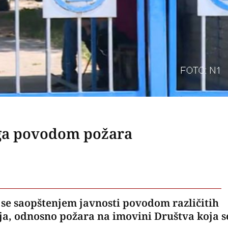
nga povodom požara
o se saopštenjem javnosti povodom različitih
aja, odnosno požara na imovini Društva koja s