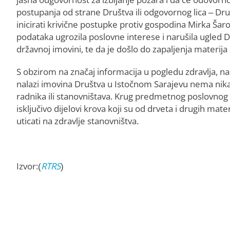
postupanja od strane Društva ili odgovornog lica – Dr
inicirati krivične postupke protiv gospodina Mirka Šaro
podataka ugrozila poslovne interese i narušila ugled Dr
državnoj imovini, te da je došlo do zapaljenja materija
S obzirom na značaj informacija u pogledu zdravlja, n
nalazi imovina Društva u Istočnom Sarajevu nema nikakv
radnika ili stanovništava. Krug predmetnog poslovnog 
isključivo dijelovi krova koji su od drveta i drugih mat
uticati na zdravlje stanovništva.
Izvor:(
RTRS
)