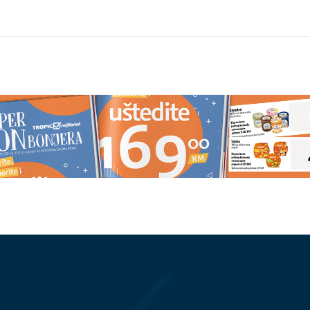
a je zbunila mnoge:
Savjet zlata vrijedan: Evo kako d
u zatezanju konopca?
brzo rashladite automobil koji je
dugo stajao na suncu