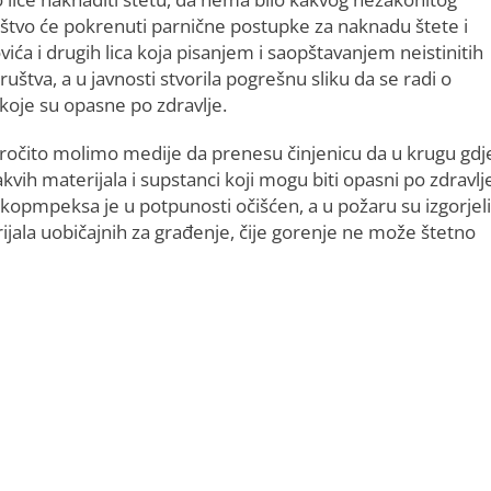
uštvo će pokrenuti parnične postupke za naknadu štete i
vića i drugih lica koja pisanjem i saopštavanjem neistinitih
uštva, a u javnosti stvorila pogrešnu sliku da se radi o
 koje su opasne po zdravlje.
aročito molimo medije da prenesu činjenicu da u krugu gdj
ih materijala i supstanci koji mogu biti opasni po zdravlj
kopmpeksa je u potpunosti očišćen, a u požaru su izgorjeli
erijala uobičajnih za građenje, čije gorenje ne može štetno