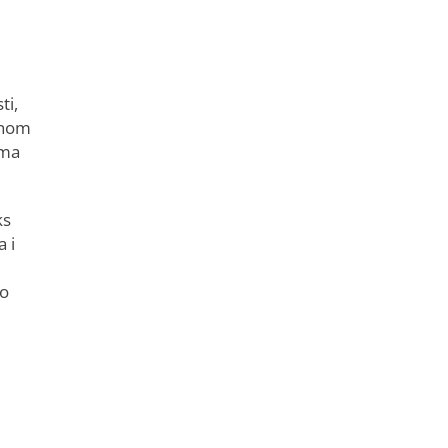
ti,
enom
ima
ks
 i
 o
i
u