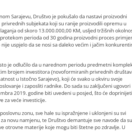
om Sarajevu, Društvo je pokušalo da nastavi proizvodni
 privrednih subjekata koji su ranije proizvodili opremu u
aganja od skoro 13.000.000,00 KM, usljed tržišnih okolnos
a je protekom perioda od 30 godina proizvodni proces primj
 nije uspjelo da se nosi sa daleko većim i jačim konkurent
e, isto je odlučilo da u narednom periodu predmetni komple
ećim brojem investitora (novoformiranih privrednih društava
latnost u Istočno Sarajevo), koji će svako u okviru svoje
oslovanje i zaposliti radnike. Do sada su zaključeni ugovori
mbra 2019. godine biti uvedeni u posjed, što će doprinijet
e za veće investicije.
poslovnu zonu, sve hale su ispražnjene i uklonjeni su svi
bni za novu namjenu, te Društvo demantuje sve navode da s
ve otrovne materije koje mogu biti štetne po zdravlje. U