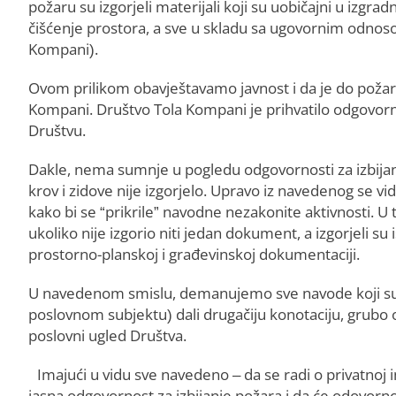
požaru su izgorjeli materijali koji su uobičajni u izgra
čišćenje prostora, a sve u skladu sa ugovornim odnoso
Kompani).
Ovom prilikom obavještavamo javnost i da je do požar
Kompani. Društvo Tola Kompani je prihvatilo odgovornost
Društvu.
Dakle, nema sumnje u pogledu odgovornosti za izbijanj
krov i zidove nije izgorjelo. Upravo iz navedenog se v
kako bi se “prikrile” navodne nezakonite aktivnosti. U
ukoliko nije izgorio niti jedan dokument, a izgorjeli su is
prostorno-planskoj i građevinskoj dokumentaciji.
U navedenom smislu, demanujemo sve navode koji su
poslovnom subjektu) dali drugačiju konotaciju, grubo 
poslovni ugled Društva.
Imajući u vidu sve navedeno – da se radi o privatnoj 
jasna odgovornost za izbijanje požara i da će odovorn