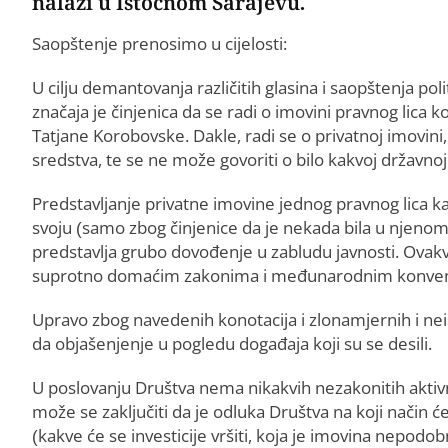
nalazi u Istočnom Sarajevu.
Saopštenje prenosimo u cijelosti:
U cilju demantovanja različitih glasina i saopštenja pol
značaja je činjenica da se radi o imovini pravnog lica koj
Tatjane Korobovske. Dakle, radi se o privatnoj imovini, 
sredstva, te se ne može govoriti o bilo kakvoj državno
Predstavljanje privatne imovine jednog pravnog lica ka
svoju (samo zbog činjenice da je nekada bila u njenom
predstavlja grubo dovođenje u zabludu javnosti. Ovak
suprotno domaćim zakonima i međunarodnim konven
Upravo zbog navedenih konotacija i zlonamjernih i neis
da objašenjenje u pogledu događaja koji su se desili.
U poslovanju Društva nema nikakvih nezakonitih aktivno
može se zaključiti da je odluka Društva na koji način 
(kakve će se investicije vršiti, koja je imovina nepodob