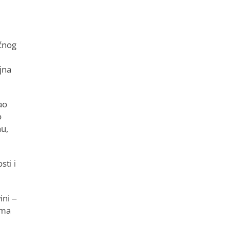
učnog
i
jna
ao
o
nu,
sti i
ini –
ima
i