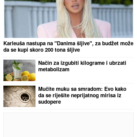
Karleuša nastupa na "Danima šljive", za budžet može
da se kupi skoro 200 tona šljive
Način za izgubiti kilograme i ubrzati
metabolizam
Mučite muku sa smradom: Evo kako
da se riješite neprijatnog mirisa iz
sudopere