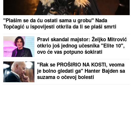
"Plašim se da ću ostati sama u grobu" Nada
Topčagić u ispovijesti otkrila da li se plaši smrti
Pravi skandal majstor: Željko Mitrović
otkrio još jednog učesnika "Elite 10",
ovo će vas potpuno šokirati
"Rak se PROŠIRIO NA KOSTI, veoma
je bolno gledati ga" Hanter Bajden sa
suzama o očevoj bolesti