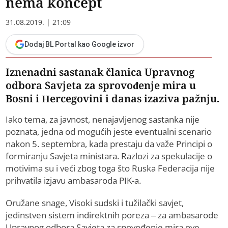
nema koncept
31.08.2019. | 21:09
Dodaj BL Portal kao Google izvor
Iznenadni sastanak članica Upravnog
odbora Savjeta za sprovođenje mira u
Bosni i Hercegovini i danas izaziva pažnju.
Iako tema, za javnost, nenajavljenog sastanka nije
poznata, jedna od mogućih jeste eventualni scenario
nakon 5. septembra, kada prestaju da važe Principi o
formiranju Savjeta ministara. Razlozi za spekulacije o
motivima su i veći zbog toga što Ruska Federacija nije
prihvatila izjavu ambasaroda PIK-a.
Oružane snage, Visoki sudski i tužilački savjet,
jedinstven sistem indirektnih poreza – za ambasarode
Upravnog odbora Savjeta za spovođenje mira ove