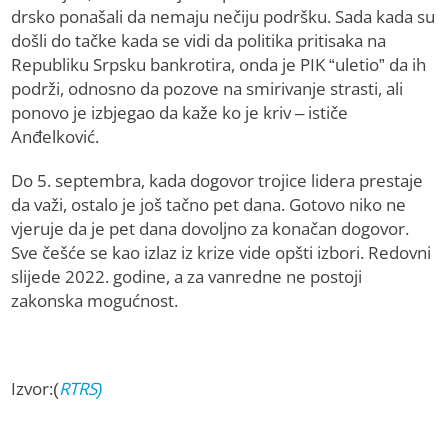
drsko ponašali da nemaju nečiju podršku. Sada kada su
došli do tačke kada se vidi da politika pritisaka na
Republiku Srpsku bankrotira, onda je PIK “uletio” da ih
podrži, odnosno da pozove na smirivanje strasti, ali
ponovo je izbjegao da kaže ko je kriv – ističe
Anđelković.
Do 5. septembra, kada dogovor trojice lidera prestaje
da važi, ostalo je još tačno pet dana. Gotovo niko ne
vjeruje da je pet dana dovoljno za konačan dogovor.
Sve češće se kao izlaz iz krize vide opšti izbori. Redovni
slijede 2022. godine, a za vanredne ne postoji
zakonska mogućnost.
Izvor:(
RTRS)