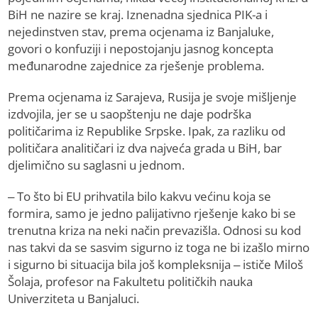
BiH ne nazire se kraj. Iznenadna sjednica PIK-a i
nejedinstven stav, prema ocjenama iz Banjaluke,
govori o konfuziji i nepostojanju jasnog koncepta
međunarodne zajednice za rješenje problema.
Prema ocjenama iz Sarajeva, Rusija je svoje mišljenje
izdvojila, jer se u saopštenju ne daje podrška
političarima iz Republike Srpske. Ipak, za razliku od
političara analitičari iz dva najveća grada u BiH, bar
djelimično su saglasni u jednom.
– To što bi EU prihvatila bilo kakvu većinu koja se
formira, samo je jedno palijativno rješenje kako bi se
trenutna kriza na neki način prevazišla. Odnosi su kod
nas takvi da se sasvim sigurno iz toga ne bi izašlo mirno
i sigurno bi situacija bila još kompleksnija – ističe Miloš
Šolaja, profesor na Fakultetu političkih nauka
Univerziteta u Banjaluci.