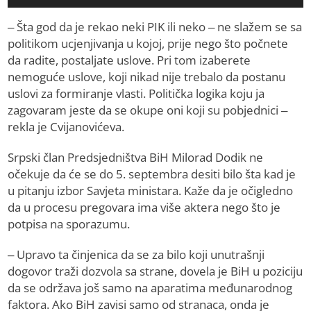
– Šta god da je rekao neki PIK ili neko – ne slažem se sa
politikom ucjenjivanja u kojoj, prije nego što počnete
da radite, postaljate uslove. Pri tom izaberete
nemoguće uslove, koji nikad nije trebalo da postanu
uslovi za formiranje vlasti. Politička logika koju ja
zagovaram jeste da se okupe oni koji su pobjednici –
rekla je Cvijanovićeva.
Srpski član Predsjedništva BiH Milorad Dodik ne
očekuje da će se do 5. septembra desiti bilo šta kad je
u pitanju izbor Savjeta ministara. Kaže da je očigledno
da u procesu pregovara ima više aktera nego što je
potpisa na sporazumu.
– Upravo ta činjenica da se za bilo koji unutrašnji
dogovor traži dozvola sa strane, dovela je BiH u poziciju
da se održava još samo na aparatima međunarodnog
faktora. Ako BiH zavisi samo od stranaca, onda je