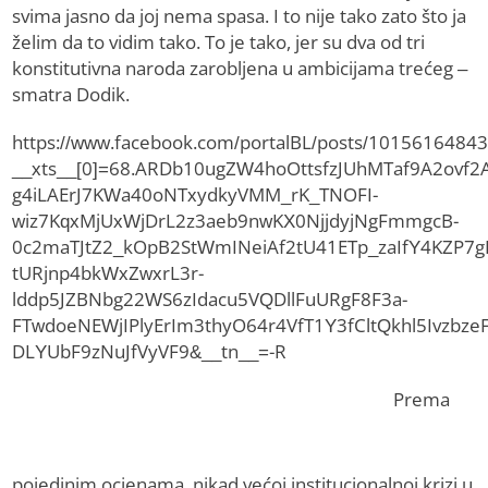
svima jasno da joj nema spasa. I to nije tako zato što ja
želim da to vidim tako. To je tako, jer su dva od tri
konstitutivna naroda zarobljena u ambicijama trećeg –
smatra Dodik.
https://www.facebook.com/portalBL/posts/1015616484
__xts__[0]=68.ARDb10ugZW4hoOttsfzJUhMTaf9A2ovf2
g4iLAErJ7KWa40oNTxydkyVMM_rK_TNOFI-
wiz7KqxMjUxWjDrL2z3aeb9nwKX0NjjdyjNgFmmgcB-
0c2maTJtZ2_kOpB2StWmINeiAf2tU41ETp_zaIfY4KZP7
tURjnp4bkWxZwxrL3r-
lddp5JZBNbg22WS6zIdacu5VQDllFuURgF8F3a-
FTwdoeNEWjIPlyErIm3thyO64r4VfT1Y3fCltQkhl5Ivzbze
DLYUbF9zNuJfVyVF9&__tn__=-R
Prema
pojedinim ocjenama, nikad većoj institucionalnoj krizi u