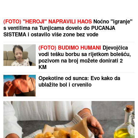
(FOTO) "HEROJI" NAPRAVILI HAOS
Noćno "igranje"
s ventilima na Tunjicama dovelo do PUCANJA
SISTEMA i ostavilo više zone bez vode
(FOTO) BUDIMO HUMANI
Djevojčica
vodi tešku borbu sa rijetkom bolešću,
pozivom na broj možete donirati 2
KM
Opekotine od sunca: Evo kako da
ublažite bol i crvenilo