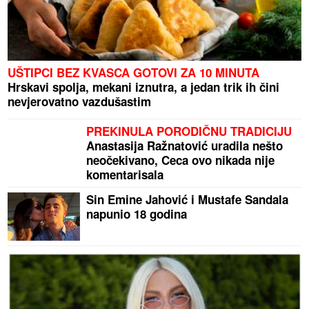
UŠTIPCI BEZ KVASCA GOTOVI ZA 10 MINUTA
Hrskavi spolja, mekani iznutra, a jedan trik ih čini
nevjerovatno vazdušastim
PREKINULA PORODIČNU TRADICIJU
Anastasija Ražnatović uradila nešto
neočekivano, Ceca ovo nikada nije
komentarisala
Sin Emine Jahović i Mustafe Sandala
napunio 18 godina