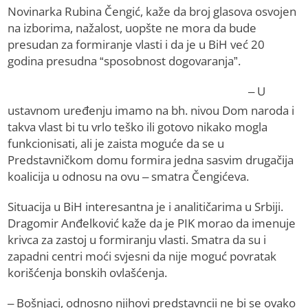
Novinarka Rubina Čengić, kaže da broj glasova osvojen
na izborima, nažalost, uopšte ne mora da bude
presudan za formiranje vlasti i da je u BiH već 20
godina presudna “sposobnost dogovaranja”.
– U
ustavnom uređenju imamo na bh. nivou Dom naroda i
takva vlast bi tu vrlo teško ili gotovo nikako mogla
funkcionisati, ali je zaista moguće da se u
Predstavničkom domu formira jedna sasvim drugačija
koalicija u odnosu na ovu – smatra Čengićeva.
Situacija u BiH interesantna je i analitičarima u Srbiji.
Dragomir Anđelković kaže da je PIK morao da imenuje
krivca za zastoj u formiranju vlasti. Smatra da su i
zapadni centri moći svjesni da nije moguć povratak
korišćenja bonskih ovlašćenja.
– Bošnjaci, odnosno njihovi predstavncii ne bi se ovako