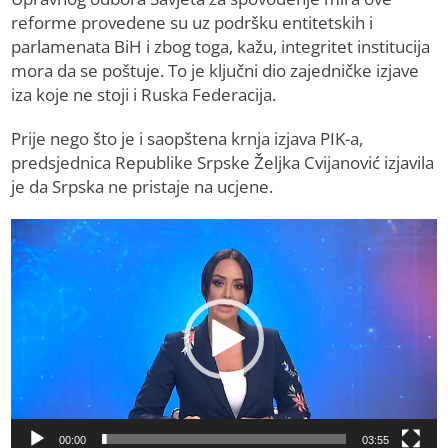
reforme provedene su uz podršku entitetskih i
parlamenata BiH i zbog toga, kažu, integritet institucija
mora da se poštuje. To je ključni dio zajedničke izjave
iza koje ne stoji i Ruska Federacija.
Prije nego što je i saopštena krnja izjava PIK-a,
predsjednica Republike Srpske Željka Cvijanović izjavila
je da Srpska ne pristaje na ucjene.
Video
Player
00:00
03:55