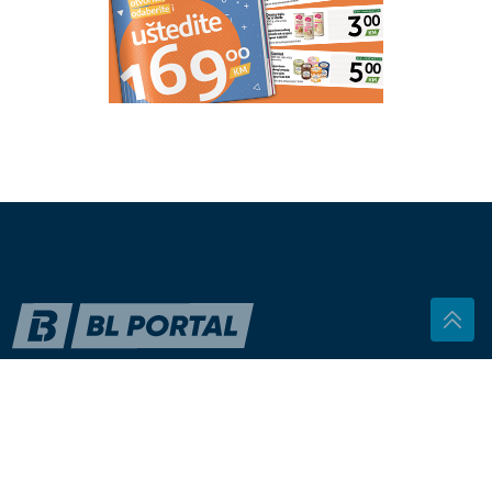
"Sve mi se skupilo" Mala Cana u
novom problemu, oglasila se i otkrila
o čemu je riječ
Svakih sat vremena ustanite
"Vidi sve, ne govori ništa" Ana Nikolić se ponovo
oglasila nakon prijetnji supruzi Slobe Radanovića, pa