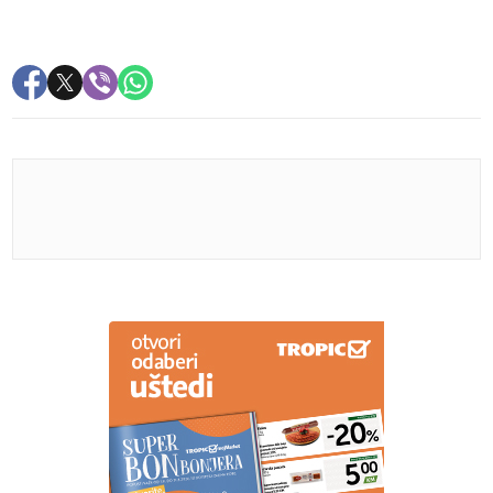
PREPORUKA ZA VAS
Karleuša nastupa na "Danima šljive", za budžet može
da se kupi skoro 200 tona šljive