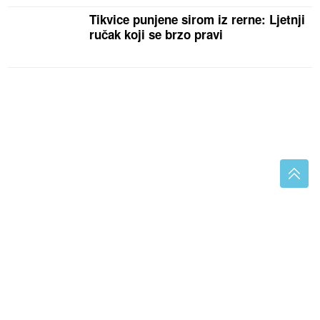
Tikvice punjene sirom iz rerne: Ljetnji
ručak koji se brzo pravi
"Magla Band" puni dvorane širom regiona: Za
koncert u Sarajevu publika će birati dio repertoara
AFORIZAM DANA
Ljubav prema
migrantima