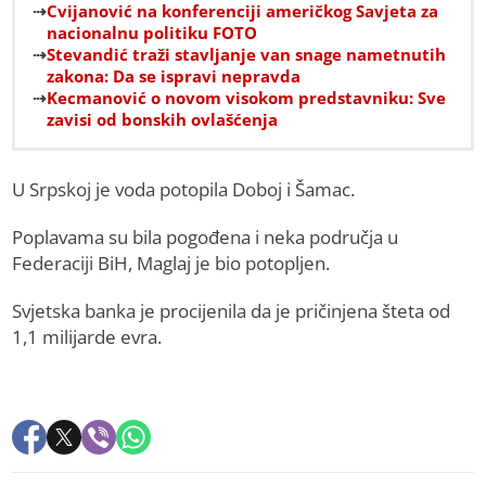
Cvijanović na konferenciji američkog Savjeta za
nacionalnu politiku FOTO
Stevandić traži stavljanje van snage nametnutih
zakona: Da se ispravi nepravda
Kecmanović o novom visokom predstavniku: Sve
zavisi od bonskih ovlašćenja
U Srpskoj je voda potopila Doboj i Šamac.
Poplavama su bila pogođena i neka područja u
Federaciji BiH, Maglaj je bio potopljen.
Svjetska banka je procijenila da je pričinjena šteta od
1,1 milijarde evra.