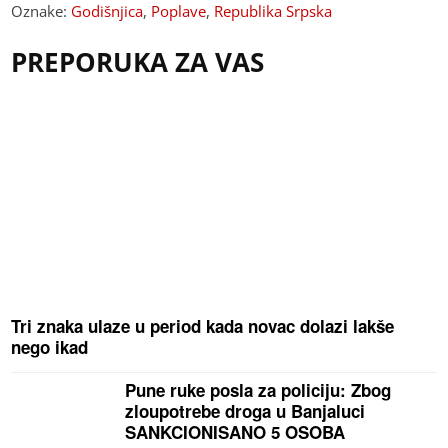
Oznake:
Godišnjica
,
Poplave
,
Republika Srpska
PREPORUKA ZA VAS
Tri znaka ulaze u period kada novac dolazi lakše
nego ikad
Pune ruke posla za policiju: Zbog
zloupotrebe droga u Banjaluci
SANKCIONISANO 5 OSOBA