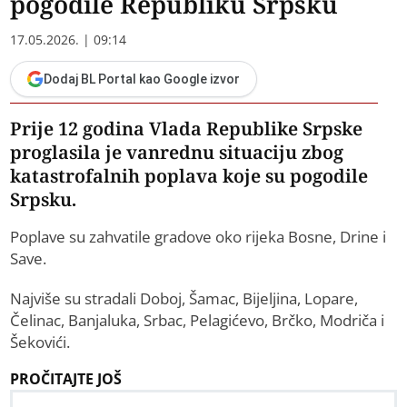
pogodile Republiku Srpsku
17.05.2026. | 09:14
Dodaj BL Portal kao Google izvor
Prije 12 godina Vlada Republike Srpske
proglasila je vanrednu situaciju zbog
katastrofalnih poplava koje su pogodile
Srpsku.
Poplave su zahvatile gradove oko rijeka Bosne, Drine i
Save.
Najviše su stradali Doboj, Šamac, Bijeljina, Lopare,
Čelinac, Banjaluka, Srbac, Pelagićevo, Brčko, Modriča i
Šekovići.
PROČITAJTE JOŠ