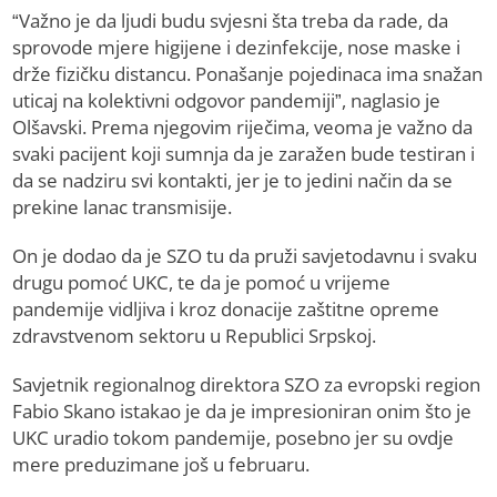
“Važno je da ljudi budu svjesni šta treba da rade, da
sprovode mjere higijene i dezinfekcije, nose maske i
drže fizičku distancu. Ponašanje pojedinaca ima snažan
uticaj na kolektivni odgovor pandemiji”, naglasio je
Olšavski. Prema njegovim riječima, veoma je važno da
svaki pacijent koji sumnja da je zaražen bude testiran i
da se nadziru svi kontakti, jer je to jedini način da se
prekine lanac transmisije.
On je dodao da je SZO tu da pruži savjetodavnu i svaku
drugu pomoć UKC, te da je pomoć u vrijeme
pandemije vidljiva i kroz donacije zaštitne opreme
zdravstvenom sektoru u Republici Srpskoj.
Savjetnik regionalnog direktora SZO za evropski region
Fabio Skano istakao je da je impresioniran onim što je
UKC uradio tokom pandemije, posebno jer su ovdje
mere preduzimane još u februaru.