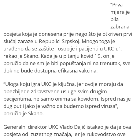
“Prva
mjera je
bila
zabrana
posjeta koja je donesena prije nego što je otkriven prvi
slučaj zaraze u Republici Srpskoj. Mnogo toga je
urađeno da se zaštite i osoblje i pacijenti u UKC-u”,
rekao je Skano. Kada je u pitanju kovid 19, on je
poručio da ne smije biti popuštanja ni na trenutak, sve
dok ne bude dostupna efikasna vakcina.
“Uloga koju igra UKC je ključna, jer ovdje moraju da
obezbijede zdravstvene usluge svim drugim
pacijentima, ne samo onima sa kovidom. Ispred nas je
dug put i jako je važno da budemo ispred virusa”,
poručio je Skano.
Generalni direktor UKC Vlado Đajić istakao je da je ova
posjeta od izuzetnog značaja, jer je rukovodstvo ove