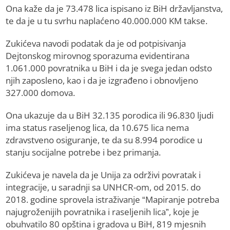
Ona kaže da je 73.478 lica ispisano iz BiH državljanstva,
te da je u tu svrhu naplaćeno 40.000.000 KM takse.
Zukićeva navodi podatak da je od potpisivanja
Dejtonskog mirovnog sporazuma evidentirana
1.061.000 povratnika u BiH i da je svega jedan odsto
njih zaposleno, kao i da je izgrađeno i obnovljeno
327.000 domova.
Ona ukazuje da u BiH 32.135 porodica ili 96.830 ljudi
ima status raseljenog lica, da 10.675 lica nema
zdravstveno osiguranje, te da su 8.994 porodice u
stanju socijalne potrebe i bez primanja.
Zukićeva je navela da je Unija za održivi povratak i
integracije, u saradnji sa UNHCR-om, od 2015. do
2018. godine sprovela istraživanje “Mapiranje potreba
najugroženijih povratnika i raseljenih lica”, koje je
obuhvatilo 80 opština i gradova u BiH, 819 mjesnih