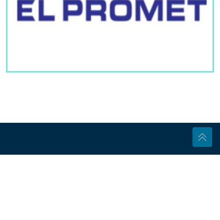
Pratite nas
BL portal - Informativno, Aktuelno, Tačno