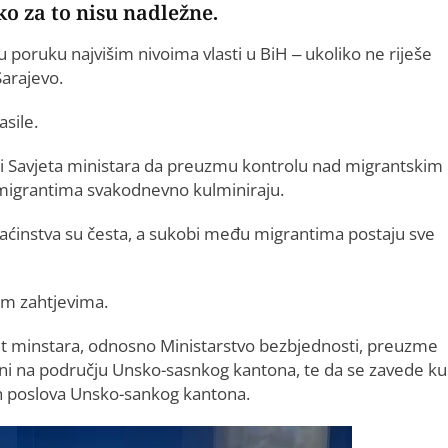
o za to nisu nadležne.
u poruku najvišim nivoima vlasti u BiH – ukoliko ne riješe
Sarajevo.
asile.
 i Savjeta ministara da preuzmu kontrolu nad migrantskim
migrantima svakodnevno kulminiraju.
omaćinstva su česta, a sukobi među migrantima postaju sve
jim zahtjevima.
jet minstara, odnosno Ministarstvo bezbjednosti, preuzme
ni na području Unsko-sasnkog kantona, te da se zavede ku
jih poslova Unsko-sankog kantona.