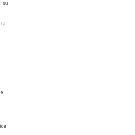
i su
 za
ke
ice