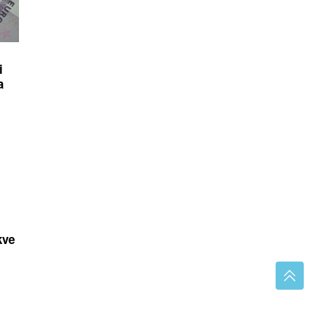
i
a
kve