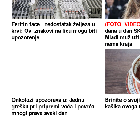
Feritin face i nedostatak željeza u
(FOTO, VIDEO
krvi: Ovi znakovi na licu mogu biti
dana u dan S
upozorenje
Mlađi muž uži
nema kraja
Onkolozi upozoravaju: Jednu
Brinite o svoj
grešku pri pripremi voća i povrća
kašika ovoga u
mnogi prave svaki dan