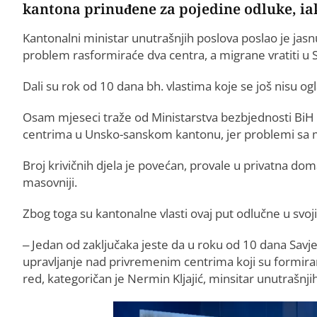
kantona prinuđene za pojedine odluke, iak
Kantonalni ministar unutrašnjih poslova poslao je jasn
problem rasformiraće dva centra, a migrane vratiti u 
Dali su rok od 10 dana bh. vlastima koje se još nisu ogl
Osam mjeseci traže od Ministarstva bezbjednosti BiH
centrima u Unsko-sanskom kantonu, jer problemi sa 
Broj krivičnih djela je povećan, provale u privatna d
masovniji.
Zbog toga su kantonalne vlasti ovaj put odlučne u svo
– Јedan od zaključaka jeste da u roku od 10 dana Sav
upravljanje nad privremenim centrima koji su formira
red, kategoričan je Nermin Kljajić, minsitar unutrašn
Video
Player