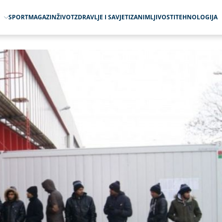
O
SPORT
MAGAZIN
ŽIVOT
ZDRAVLJE I SAVJETI
ZANIMLJIVOSTI
TEHNOLOGIJA