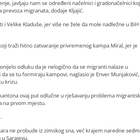
enje, javljaju nam se određeni načelnici i gradonačelnici koj
 prevoza migranata, dodaje Kljajić.
sti i Velike Kladuše, jer više ne žele da mole nadležne u BiH
 koji traži hitno zatvaranje privremenog kampa Miral, jer je
onijelo odluku da je nelogično da se migranti nalaze u
 da se tu formiraju kampovi, naglasio je Enver Munjaković,
u krizu.
kantona ovaj put odlučne u rješavanju problema migrants
na na prvom mjestu.
.
istara ne probude iz zimskog sna, već krajem naredne sedm
a u Sarajevu.