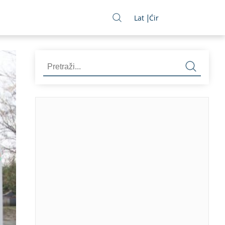
Lat
Ćir