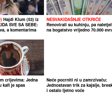
)
Hajdi Klum (53) iz
NESVAKIDAŠNJE OTKRIĆE
KIDA SVE SA SEBE:
Renovirali su kuhinju, pa naletjel
va, a komentarima
na bogatstvo vrijedno 70.000 evr
im crijevima: Jedna
Neće pocrniti ni u zamrzivaču:
 kafi je spas
Jednostavan trik za kajsije, bres
i ostalo ljetno voće