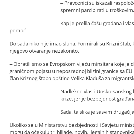
– Prevoznici su iskazali raspolož
spremni parcipirati u troškovima
Kap je prelila čašu građana i vla
pomoć.
Do sada niko nije imao sluha. Formirali su Krizni štab,
njegovo otvaranje nezakonito.
– Obratili smo se Evropskom vijeću minsitara koje je d
graničnom pojasu u neposrednoj blizini granice sa EU i
član Kriznog štaba opštine Velika Kladuša za migrantsk
Nadležne vlasti Unsko-sanskog 
krize, jer je bezbejdnost građa
Sada, ta slika je sasvim drugačija
Ukoliko se u Ministarstvu bezbjednosti i Savjetu min
mogu da očekuju tri hiljade, novih, ilegalnih stanovnik