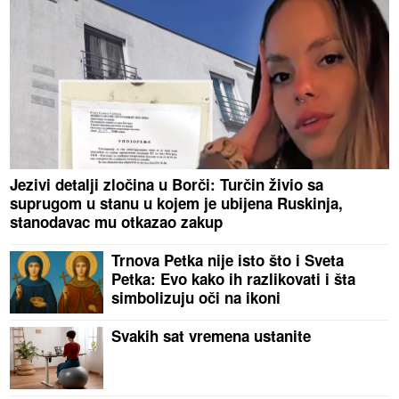
Jezivi detalji zločina u Borči: Turčin živio sa
suprugom u stanu u kojem je ubijena Ruskinja,
stanodavac mu otkazao zakup
Trnova Petka nije isto što i Sveta
Petka: Evo kako ih razlikovati i šta
simbolizuju oči na ikoni
Svakih sat vremena ustanite