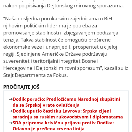
nakon potpisivanja Dejtonskog mirovnog sporazuma.
“Naša dosljedna poruka svim zajednicama u BiH i
njihovim političkim liderima je potreba za
promovisanje stabilnosti i izbjegavanjem podizanja
tenzija. Takva stabilnost će omogućiti proširene
ekonomske veze i unaprijediti prosperitet u cijeloj
regiji. Sjedinjene Američke Države podržavaju
suverenitet i teritorijalni integritet Bosne i
Hercegovine i Dejtonski mirovni sporazum”, kazali su iz
Stejt Departmenta za Fokus.
PROČITAJTE JOŠ
Dodik poručio: Predložićemo Narodnoj skupštini
da se Srpskoj vrate ovlašćenja
Dodik uputio čestitku Lavrovu: Srpska cijeni
saradnju sa ruskim rukovodstvom i diplomatama
SDA priprema krivičnu prijavu protiv Dodika:
Odavno je pređena crvena linija