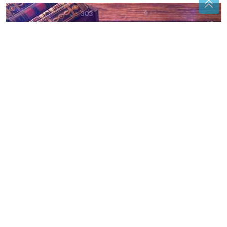
Najosjetljiviji horoskopski znakovi: Jedna riječ
dovoljna je da ih povrijedi
(FOTO)
Kako izbjeći gužve na ulazu u
Banjaluku: Spas sporedni putevi kroz
ova 2 naselja
Šest tona vode bačeno na požarište:
Helikopteri OS BiH gase požar na
nepristupačnom terenu kod Konjica