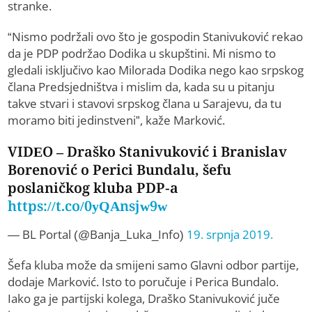
stranke.
“Nismo podržali ovo što je gospodin Stanivuković rekao
da je PDP podržao Dodika u skupštini. Mi nismo to
gledali isključivo kao Milorada Dodika nego kao srpskog
člana Predsjedništva i mislim da, kada su u pitanju
takve stvari i stavovi srpskog člana u Sarajevu, da tu
moramo biti jedinstveni”, kaže Marković.
VIDEO – Draško Stanivuković i Branislav
Borenović o Perici Bundalu, šefu
poslaničkog kluba PDP-a
https://t.co/0yQAnsjw9w
— BL Portal (@Banja_Luka_Info)
19. srpnja 2019.
Šefa kluba može da smijeni samo Glavni odbor partije,
dodaje Marković. Isto to poručuje i Perica Bundalo.
Iako ga je partijski kolega, Draško Stanivuković juče