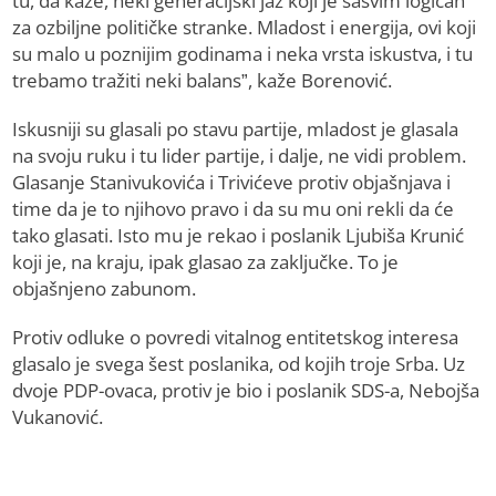
tu, da kaže, neki generacijski jaz koji je sasvim logičan
za ozbiljne političke stranke. Mladost i energija, ovi koji
su malo u poznijim godinama i neka vrsta iskustva, i tu
trebamo tražiti neki balans”, kaže Borenović.
Iskusniji su glasali po stavu partije, mladost je glasala
na svoju ruku i tu lider partije, i dalje, ne vidi problem.
Glasanje Stanivukovića i Trivićeve protiv objašnjava i
time da je to njihovo pravo i da su mu oni rekli da će
tako glasati. Isto mu je rekao i poslanik Ljubiša Krunić
koji je, na kraju, ipak glasao za zaključke. To je
objašnjeno zabunom.
Protiv odluke o povredi vitalnog entitetskog interesa
glasalo je svega šest poslanika, od kojih troje Srba. Uz
dvoje PDP-ovaca, protiv je bio i poslanik SDS-a, Nebojša
Vukanović.