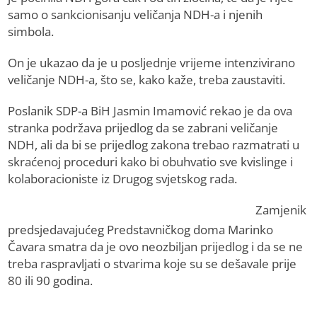
samo o sankcionisanju veličanja NDH-a i njenih
simbola.
On je ukazao da je u posljednje vrijeme intenzivirano
veličanje NDH-a, što se, kako kaže, treba zaustaviti.
Poslanik SDP-a BiH Јasmin Imamović rekao je da ova
stranka podržava prijedlog da se zabrani veličanje
NDH, ali da bi se prijedlog zakona trebao razmatrati u
skraćenoj proceduri kako bi obuhvatio sve kvislinge i
kolaboracioniste iz Drugog svjetskog rada.
Zamjenik
predsjedavajućeg Predstavničkog doma Marinko
Čavara smatra da je ovo neozbiljan prijedlog i da se ne
treba raspravljati o stvarima koje su se dešavale prije
80 ili 90 godina.