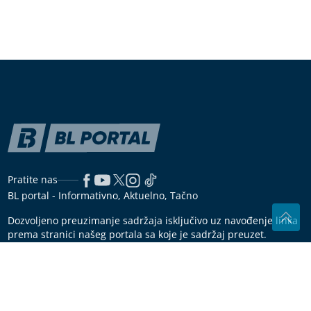
PREKINULA PORODIČNU TRADICIJU
Anastasija Ražnatović uradila nešto
neočekivano, Ceca ovo nikada nije
komentarisala
Leptirići u stomaku mogu da prevare:
Ovo nije znak da ste pronašli pravu
osobu
Pet tajni za njegovanu kožu bez šminke