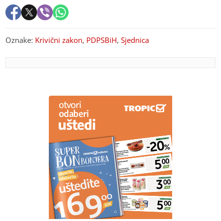
Oznake:
Krivični zakon
,
PDPSBiH
,
Sjednica
PREPORUKA ZA VAS
Kardiolog o simptomima toplotnog udara: Jedan
nikako nemojte ignorisati