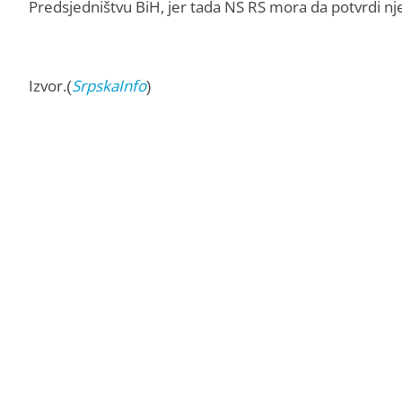
Predsjedništvu BiH, jer tada NS RS mora da potvrdi nj
Izvor.(
SrpskaInfo
)