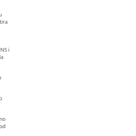
u
tira
NS i
da
e
o
ono
pod