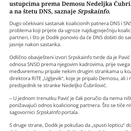
ustupcima prema Demosu Nedeljka Čubrilo
a na štetu DNS, saznaje
Srpskainfo
.
Dugo očekivani sastanak koalicionih patnera DNS i SNS
problema koji prijete da ugroze najdugovječniju koalicij
partneri, i što je Dodik ponovio da će DNS dobiti do s
jasnije nakon sastanka.
Odlično obavješteni izvori Srpskainfo tvrde da je Pa
odnosa SNSD prema njegovim kadrovima, prije svega z
međuvremenu pripale nekim drugim strankama u koalici
direktora RiTE „Ugljevik“, koje je pripalo Demosu, ali 
predsjednik te stranke Nedeljko Čubrilović.
– U jednom trenutku Pavić je čak poručio da nema ništa
ponižavajući odnos koalicionog partnera. Što se tiče 
sagovornici
SrpskaInfo
portala.
S druge strane, Dodik je pokušao da „spusti lopticu“ 