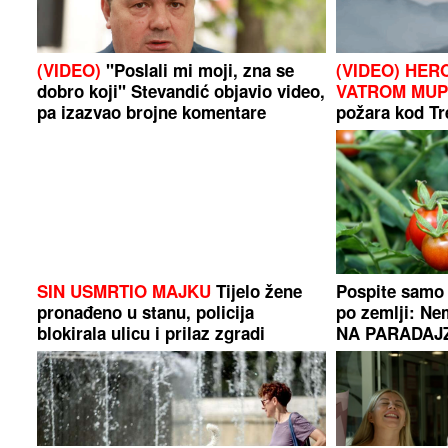
(VIDEO)
"Poslali mi moji, zna se
(VIDEO) HER
dobro koji" Stevandić objavio video,
VATROM MUP
pa izazvao brojne komentare
požara kod Tre
SIN USMRTIO MAJKU
Tijelo žene
Pospite samo 
pronađeno u stanu, policija
po zemlji: N
blokirala ulicu i prilaz zgradi
NA PARADAJZU