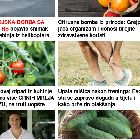
OJSKA BORBA SA
Citrusna bomba iz prirode: Grej
 RS
objavio snimak
jača organizam i donosi brojne
binja iz helikoptera
zdravstvene koristi
ovaj otpad iz kuhinje
Upala mišića nakon treninga: Ev
ema više CRNIH MRLJA
šta se zapravo događa u tijelu i
, ne truli uopšte
kako brže do olakšanja