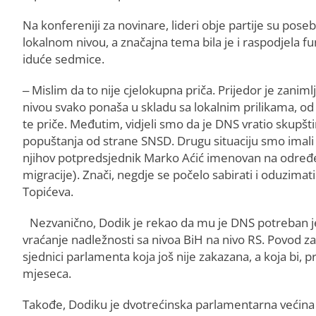
Na konfereniji za novinare, lideri obje partije su pose
lokalnom nivou, a značajna tema bila je i raspodjela f
iduće sedmice.
– Mislim da to nije cjelokupna priča. Prijedor je zanim
nivou svako ponaša u skladu sa lokalnim prilikama, od 
te priče. Međutim, vidjeli smo da je DNS vratio skupšt
popuštanja od strane SNSD. Drugu situaciju smo imali b
njihov potpredsjednik Marko Aćić imenovan na određenu 
migracije). Znači, negdje se počelo sabirati i oduzimat
Topićeva.
Nezvanično, Dodik je rekao da mu je DNS potreban je
vraćanje nadležnosti sa nivoa BiH na nivo RS. Povod za
sjednici parlamenta koja još nije zakazana, a koja bi
mjeseca.
Takođe, Dodiku je dvotrećinska parlamentarna većina 