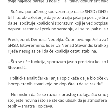
dvije najveće partije u koaliciji, ali takav dokument nik
– Suština ponuđenog sporazuma je da se SNSD i DNS ob
BiH, uz obrazloženje da je to u cilju jačanja pozicije Sr
da se ispoštuje koalicioni sporazum koji je već potpisa
napusti sastanak i prekine saradnju, ali se to ipak nije 
Predsjednik Demosa Nedeljko Čubrilović nije želio za
SNSD. Istovremeno, lider US Nenad Stevandić kratko j
riješe nesuglasice i da će koalicija ostati stabilna.
– Što se tiče funkcija, sporazum jasno precizira koliko 
Stevandić.
Politička analitičarka Tanja Topić kaže da je bio oče
isprepletenih stvari koje ne dopuštaju da se raziđu“.
– Ne mislim da će se razići iz prostog razloga što smo
što jeste novina i što se stekao utisak da je atmosfer
tepih – smatra Topićeva.