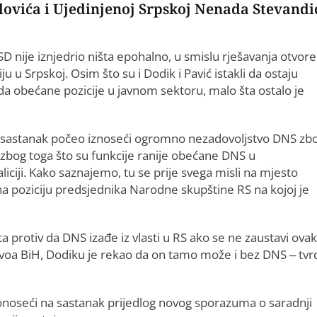
vića i Ujedinjenoj Srpskoj Nenada Stevandi
D nije iznjedrio ništa epohalno, u smislu rješavanja otvore
u u Srpskoj. Osim što su i Dodik i Pavić istakli da ostaju
ada obećane pozicije u javnom sektoru, malo šta ostalo je
vić sastanak počeo iznoseći ogromno nezadovoljstvo DNS zb
bog toga što su funkcije ranije obećane DNS u
ji. Kako saznajemo, tu se prije svega misli na mjesto
i na poziciju predsjednika Narodne skupštine RS na kojoj je
 protiv da DNS izađe iz vlasti u RS ako se ne zaustavi ova
nivoa BiH, Dodiku je rekao da on tamo može i bez DNS – tvr
donoseći na sastanak prijedlog novog sporazuma o saradnji