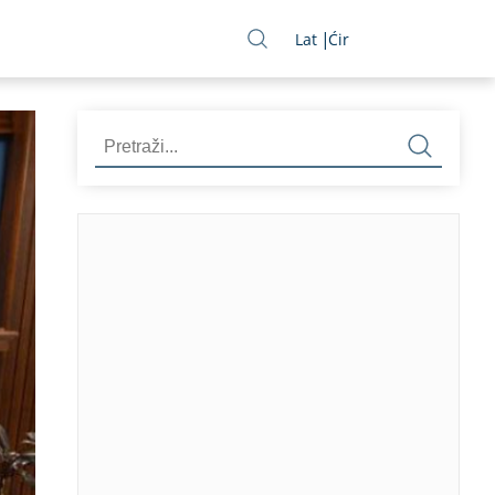
Lat
Ćir