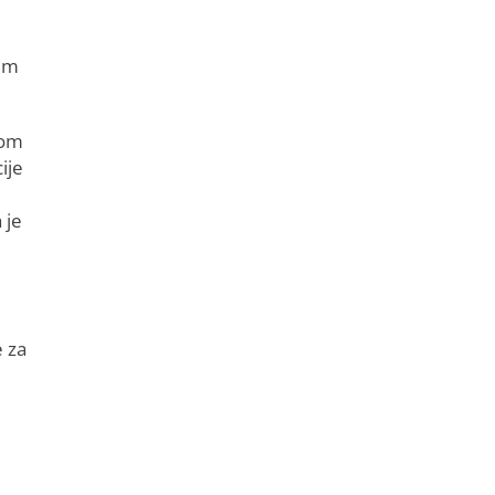
jem
nom
ije
 je
e za