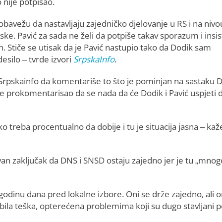
o nije potpisao.
avežu da nastavljaju zajedničko djelovanje u RS i na nivo
pske. Pavić za sada ne želi da potpiše takav sporazum i insis
n. Stiče se utisak da je Pavić nastupio tako da Dodik sam
desilo – tvrde izvori
SrpskaInfo
.
 Srpskainfo da komentariše to što je pominjan na sastaku D
e prokomentarisao da se nada da će Dodik i Pavić uspjeti 
ko treba procentualno da dobije i tu je situacija jasna – kaž
kivan zaključak da DNS i SNSD ostaju zajedno jer je tu „mnog
 godinu dana pred lokalne izbore. Oni se drže zajedno, ali 
a bila teška, opterećena problemima koji su dugo stavljani 