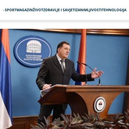
O
SPORT
MAGAZIN
ŽIVOT
ZDRAVLJE I SAVJETI
ZANIMLJIVOSTI
TEHNOLOGIJA