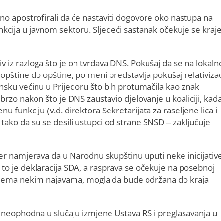
bno apostrofirali da će nastaviti dogovore oko nastupa na
unkcija u javnom sektoru. Sljedeći sastanak očekuje se kra
ljiv iz razloga što je on tvrđava DNS. Pokušaj da se na lokal
opštine do opštine, po meni predstavlja pokušaj relativizac
insku većinu u Prijedoru što bih protumačila kao znak
rzo nakon što je DNS zaustavio djelovanje u koaliciji, kada
funkciju (v.d. direktora Sekretarijata za raseljene lica i
i tako da su se desili ustupci od strane SNSD – zaključuje
r namjerava da u Narodnu skupštinu uputi neke inicijativ
 to je deklaracija SDA, a rasprava se očekuje na posebnoj
, prema nekim najavama, mogla da bude održana do kraja
neophodna u slučaju izmjene Ustava RS i preglasavanja u