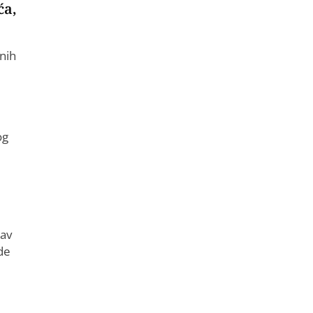
ća,
nih
og
kav
de