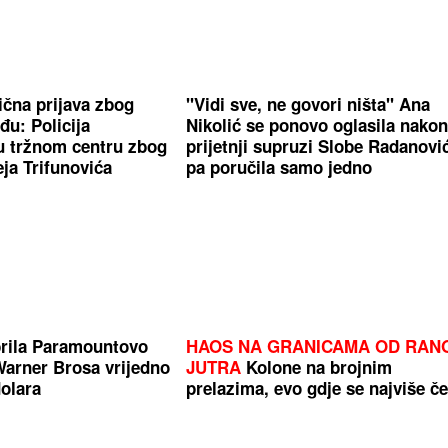
ična prijava zbog
"Vidi sve, ne govori ništa" Ana
đu: Policija
Nikolić se ponovo oglasila nako
 u tržnom centru zbog
prijetnji supruzi Slobe Radanovi
ja Trifunovića
pa poručila samo jedno
brila Paramountovo
HAOS NA GRANICAMA OD RAN
arner Brosa vrijedno
JUTRA
Kolone na brojnim
dolara
prelazima, evo gdje se najviše č