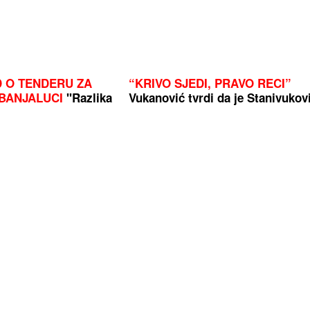
D O TENDERU ZA
“KRIVO SJEDI, PRAVO RECI”
BANJALUCI
"Razlika
Vukanović tvrdi da je Stanivukov
 treba da odu u
najpopularniji političar u Srpskoj
ove, gradonačelnik
ovako stoje Minić, Cvijanovićeva 
Blanuša
ze u period kada novac
(VIDEO)
Od stida se sakrila ispo
ego ikad
stola: Voditeljki u programu uži
izletjela VULGARNA RIJEČ, sni
pogledalo 12 miliona ljudi