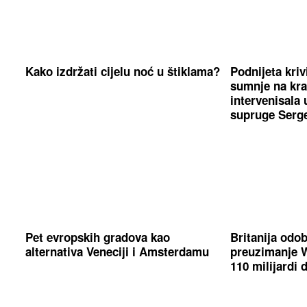
Kako izdržati cijelu noć u štiklama?
Podnijeta kriv
sumnje na kra
intervenisala
supruge Serge
Pet evropskih gradova kao
Britanija odo
alternativa Veneciji i Amsterdamu
preuzimanje W
110 milijardi 