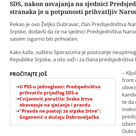
SDS, nakon usvajanja na sjednici Predsjed
stranaka je u potpunosti prihvatljiv Nar
Rekao je ovo Željko Dubravac, član Predsjedništva Na
Srpske, dodavši da će na sjednici Predsjedništva Naro
sasvim sigurno biti prihvaćen.
Kako kaže, suština Sporazuma je postizanje neupitno
Republike Srpske, a isto važi i za člana predsjedništva
– Klju
PROČITAJTE JOŠ
front
U PSS-u jednoglasni: Predsjedništvo
obvez
prihvatilo prijedlog SDS-a
kandi
Cvijanović poručila: Svaka žrtva
te da 
obavezuje na sjećanje i pravdu
inoko
“Pravda ne postoji za srpske žrtve”:
preds
Goganović o slučaju Dobrovoljačka
izborn
Dubra