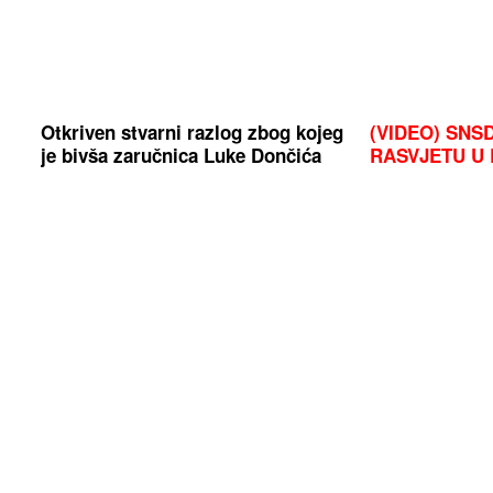
Otkriven stvarni razlog zbog kojeg
(VIDEO) SNS
je bivša zaručnica Luke Dončića
RASVJETU U 
povukla tužbu za alimentaciju
od 22 miliona
privatne džep
uključen u to"
"Odustali smo nakon nekoliko
Tri znaka ula
neuspjelih pokušaja" Influenserka
dolazi lakše n
otvoreno progovorila o potomstvu,
a danas sa mužem proslavlja 16
godina braka