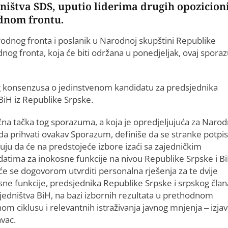
ništva SDS, uputio liderima drugih opozicion
odnom frontu.
rodnog fronta i poslanik u Narodnoj skupštini Republike
dnog fronta, koja će biti održana u ponedjeljak, ovaj spor
g konsenzusa o jedinstvenom kandidatu za predsjednika
 BiH iz Republike Srpske.
čna tačka tog sporazuma, a koja je opredjeljujuća za Narod
 da prihvati ovakav Sporazum, definiše da se stranke potpi
uju da će na predstojeće izbore izaći sa zajedničkim
datima za inokosne funkcije na nivou Republike Srpske i Bi
će se dogovorom utvrditi personalna rješenja za te dvije
sne funkcije, predsjednika Republike Srpske i srpskog član
jedništva BiH, na bazi izbornih rezultata u prethodnom
om ciklusu i relevantnih istraživanja javnog mnjenja – izjav
vac.