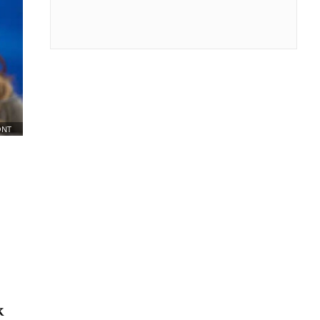
ONT
k