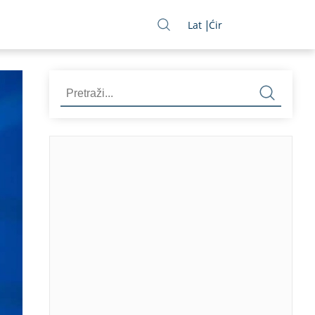
Lat
Ćir