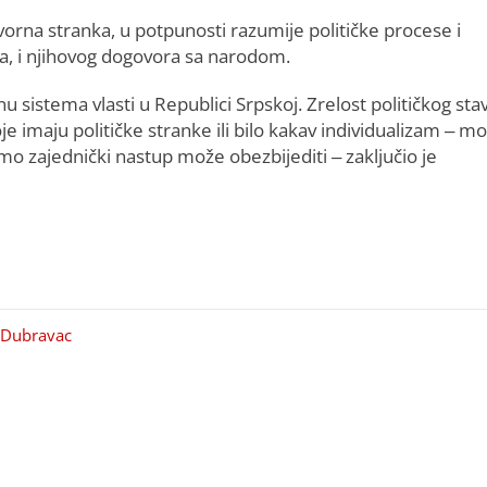
vorna stranka, u potpunosti razumije političke procese i
ta, i njihovog dogovora sa narodom.
u sistema vlasti u Republici Srpskoj. Zrelost političkog sta
oje imaju političke stranke ili bilo kakav individualizam – m
amo zajednički nastup može obezbijediti – zaključio je
 Dubravac