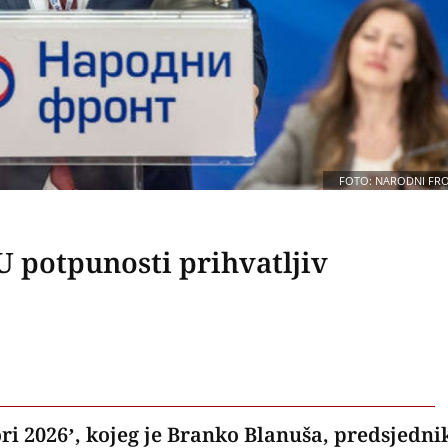
FOTO: NARODNI FR
U potpunosti prihvatljiv
i 2026’, kojeg je Branko Blanuša, predsjedni