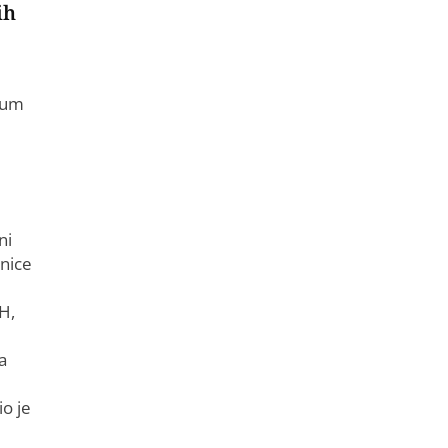
ih
azum
ni
snice
H,
a
io je