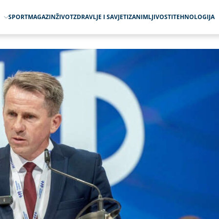
O
SPORT
MAGAZIN
ŽIVOT
ZDRAVLJE I SAVJETI
ZANIMLJIVOSTI
TEHNOLOGIJA