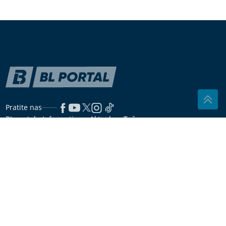
domišljat način pomaže samcima da
se upoznaju, bez aplikacija i
algoritama
Fotografija izazvala reakcije: "Skoro svaka druga
kuća ima ovo pored ulaznih vrata, čemu služi?"
Domaćice se kunu u ovaj trik: Uštipci
ostaju mekani i nakon što se ohlade
"Odustali smo nakon nekoliko