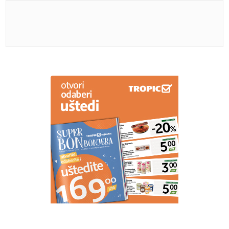
PREPORUKA ZA VAS
Zašto ljudi sve češće umotavaju novac u foliju?
"Futa je sve to stavio u crne kese"
Marina Tucaković iznajmljivala stan
gdje je čuvala stvari vrijedne milion
evra, otkriveni detalji
(VIDEO) „NAĐI ME KOD
KRASTAVACA“
Finski market na