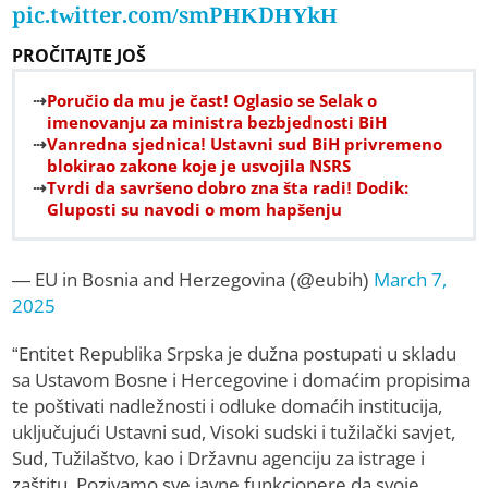
pic.twitter.com/smPHKDHYkH
PROČITAJTE JOŠ
Poručio da mu je čast! Oglasio se Selak o
imenovanju za ministra bezbjednosti BiH
Vanredna sjednica! Ustavni sud BiH privremeno
blokirao zakone koje je usvojila NSRS
Tvrdi da savršeno dobro zna šta radi! Dodik:
Gluposti su navodi o mom hapšenju
— EU in Bosnia and Herzegovina (@eubih)
March 7,
2025
“Entitet Republika Srpska je dužna postupati u skladu
sa Ustavom Bosne i Hercegovine i domaćim propisima
te poštivati nadležnosti i odluke domaćih institucija,
uključujući Ustavni sud, Visoki sudski i tužilački savjet,
Sud, Tužilaštvo, kao i Državnu agenciju za istrage i
zaštitu. Pozivamo sve javne funkcionere da svoje