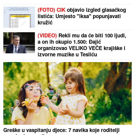
(FOTO) CIK
objavio izgled glasačkog
listića: Umjesto "iksa" popunjavati
kružić
(VIDEO)
Rekli mu da će biti 100 ljudi,
a on ih okupio 1.500: Đajić
organizovao VELIKO VEČE krajiške i
izvorne muzike u Tesliću
Greške u vaspitanju djece: 7 navika koje roditelji