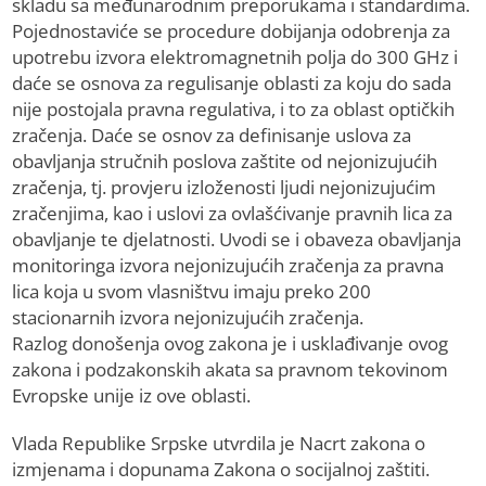
skladu sa međunarodnim preporukama i standardima.
Pojednostaviće se procedure dobijanja odobrenja za
upotrebu izvora elektromagnetnih polja do 300 GHz i
daće se osnova za regulisanje oblasti za koju do sada
nije postojala pravna regulativa, i to za oblast optičkih
zračenja. Daće se osnov za definisanje uslova za
obavljanja stručnih poslova zaštite od nejonizujućih
zračenja, tj. provjeru izloženosti ljudi nejonizujućim
zračenjima, kao i uslovi za ovlašćivanje pravnih lica za
obavljanje te djelatnosti. Uvodi se i obaveza obavljanja
monitoringa izvora nejonizujućih zračenja za pravna
lica koja u svom vlasništvu imaju preko 200
stacionarnih izvora nejonizujućih zračenja.
Razlog donošenja ovog zakona je i usklađivanje ovog
zakona i podzakonskih akata sa pravnom tekovinom
Evropske unije iz ove oblasti.
Vlada Republike Srpske utvrdila je Nacrt zakona o
izmjenama i dopunama Zakona o socijalnoj zaštiti.