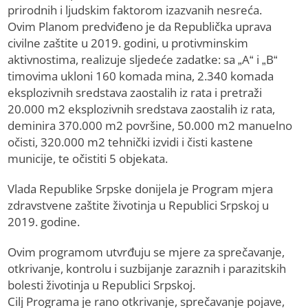
prirodnih i ljudskim faktorom izazvanih nesreća.
Ovim Planom predviđeno je da Republička uprava
civilne zaštite u 2019. godini, u protivminskim
aktivnostima, realizuje sljedeće zadatke: sa „A“ i „B“
timovima ukloni 160 komada mina, 2.340 komada
eksplozivnih sredstava zaostalih iz rata i pretraži
20.000 m2 eksplozivnih sredstava zaostalih iz rata,
deminira 370.000 m2 površine, 50.000 m2 manuelno
očisti, 320.000 m2 tehnički izvidi i čisti kastene
municije, te očistiti 5 objekata.
Vlada Republike Srpske donijela je Program mjera
zdravstvene zaštite životinja u Republici Srpskoj u
2019. godine.
Ovim programom utvrđuju se mjere za sprečavanje,
otkrivanje, kontrolu i suzbijanje zaraznih i parazitskih
bolesti životinja u Republici Srpskoj.
Cilj Programa je rano otkrivanje, sprečavanje pojave,