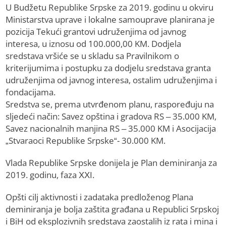
U Budžetu Republike Srpske za 2019. godinu u okviru
Ministarstva uprave i lokalne samouprave planirana je
pozicija Tekući grantovi udruženjima od javnog
interesa, u iznosu od 100.000,00 KM. Dodjela
sredstava vršiće se u skladu sa Pravilnikom o
kriterijumima i postupku za dodjelu sredstava granta
udruženjima od javnog interesa, ostalim udruženjima i
fondacijama.
Sredstva se, prema utvrđenom planu, raspoređuju na
sljedeći način: Savez opština i gradova RS – 35.000 KM,
Savez nacionalnih manjina RS – 35.000 KM i Asocijacija
„Stvaraoci Republike Srpske“- 30.000 KM.
Vlada Republike Srpske donijela je Plan deminiranja za
2019. godinu, faza XXI.
Opšti cilj aktivnosti i zadataka predloženog Plana
deminiranja je bolja zaštita građana u Republici Srpskoj
i BiH od eksplozivnih sredstava zaostalih iz rata i mina i