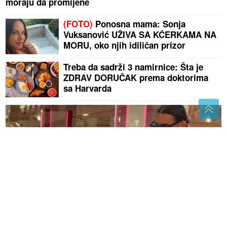
moraju da promijene
(FOTO)
Ponosna mama: Sonja
Vuksanović UŽIVA SA KĆERKAMA NA
MORU, oko njih idiličan prizor
Treba da sadrži 3 namirnice: Šta je
ZDRAV DORUČAK prema doktorima
sa Harvarda
(VIDEO) NEMANJA GUDELJ SE NE ODVAJA OD SINA