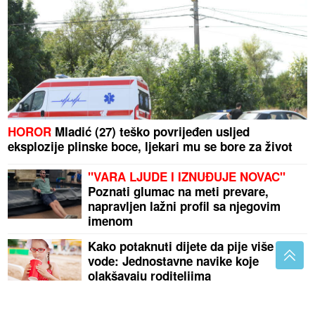
HOROR
Mladić (27) teško povrijeđen usljed
eksplozije plinske boce, ljekari mu se bore za život
"VARA LJUDE I IZNUĐUJE NOVAC"
Poznati glumac na meti prevare,
napravljen lažni profil sa njegovim
imenom
Kako potaknuti dijete da pije više
vode: Jednostavne navike koje
olakšavaju roditeljima