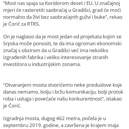
“Most nas spaja sa Koridorom deset i EU. U značajnoj
mjeri će rasteretiti saobraćaj u Gradišci, grad će moći
normalno da živi bez saobraćajnih gužvi i buke”, rekao
je Ćorić za RTRS.
On je naglasio da je most jedan od projekata kojim se
Srpska može ponositi, te da ima ogroman ekonomski
značaj s obzirom da u Gradišci već ima nekoliko
izgrađenih fabrika i veliko interesovanje stranih
investitora u industrijskim zonama.
“Otvaranjem mosta stvorićemo neke preduslove koje
danas nemamo, bolju i bržu komunikaciju, bolji protok
roba i usluga i povećaće našu konkurentnost”, istakao
je Ćorić.
Izgradnja mosta, dugog 462 metra, počela je u
septembru 2019. godine, a završena je krajem maja