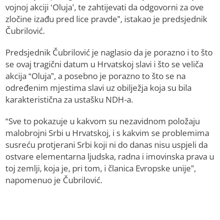
vojnoj akciji ‘Oluja’, te zahtijevati da odgovorni za ove
zločine izađu pred lice pravde”, istakao je predsjednik
Čubrilović.
Predsjednik Čubrilović je naglasio da je porazno i to što
se ovaj tragični datum u Hrvatskoj slavi i što se veliča
akcija “Oluja”, a posebno je porazno to što se na
određenim mjestima slavi uz obilježja koja su bila
karakteristična za ustašku NDH-a.
“Sve to pokazuje u kakvom su nezavidnom položaju
malobrojni Srbi u Hrvatskoj, i s kakvim se problemima
susreću protjerani Srbi koji ni do danas nisu uspjeli da
ostvare elementarna ljudska, radna i imovinska prava u
toj zemlji, koja je, pri tom, i članica Evropske unije”,
napomenuo je Čubrilović.