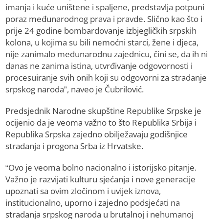
imanja i kuće uništene i spaljene, predstavlja potpuni
poraz međunarodnog prava i pravde. Slično kao što i
prije 24 godine bombardovanje izbjegličkih srpskih
kolona, u kojima su bili nemoćni starci, žene i djeca,
nije zanimalo međunarodnu zajednicu, čini se, da ih ni
danas ne zanima istina, utvrđivanje odgovornosti i
procesuiranje svih onih koji su odgovorni za stradanje
srpskog naroda”, naveo je Čubrilović.
Predsjednik Narodne skupštine Republike Srpske je
ocijenio da je veoma važno to što Republika Srbija i
Republika Srpska zajedno obilježavaju godišnjice
stradanja i progona Srba iz Hrvatske.
“Ovo je veoma bolno nacionalno i istorijsko pitanje.
Važno je razvijati kulturu sjećanja i nove generacije
upoznati sa ovim zločinom i uvijek iznova,
institucionalno, uporno i zajedno podsjećati na
stradanja srpskog naroda u brutalnoj i nehumanoj