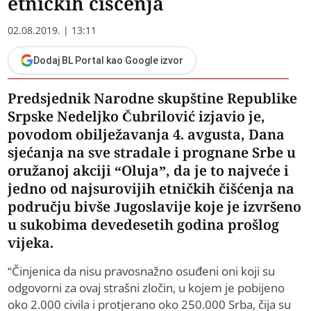
etničkih čišćenja
02.08.2019. | 13:11
Dodaj BL Portal kao Google izvor
Predsjednik Narodne skupštine Republike
Srpske Nedeljko Čubrilović izjavio je,
povodom obilježavanja 4. avgusta, Dana
sjećanja na sve stradale i prognane Srbe u
oružanoj akciji “Oluja”, da je to najveće i
jedno od najsurovijih etničkih čišćenja na
području bivše Jugoslavije koje je izvršeno
u sukobima devedesetih godina prošlog
vijeka.
“Činjenica da nisu pravosnažno osuđeni oni koji su
odgovorni za ovaj strašni zločin, u kojem je pobijeno
oko 2.000 civila i protjerano oko 250.000 Srba, čija su