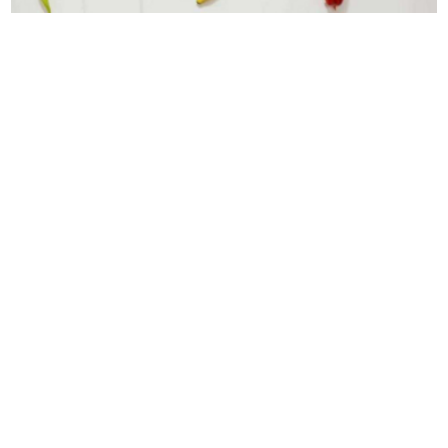
Karić: Kad pojedete krastavac ili paradajz, dinju,
nektarinu, lubenicu događa se nekoliko fascinantnih
stvari u probavnom traktu
„BARBI 2“ NA KLIMAVIM NOGAMA
Warner Bros. ima rok do decembra
da postigne dogovor sa zvijezdama
Asmin Durdžić javno udario na
rođenu majku zbog Maje Marinković
"Ona je domaćica, ne snalazi se u
ovom svijetu i ne zna da prestane"