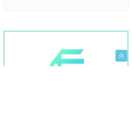
VELIKI POMAK U PREGOVORIMA
Iran i Oman
postigli dogovor o otvaranju Ormuskog moreuza
HOROR
Mladić (27) teško povrijeđen
usljed eksplozije plinske boce, ljekari
mu se bore za život
Neviđeni preokret dolazi 10. avgusta:
Tri znaka horoskopa riješiće sve