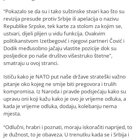
“Pokazalo se da su i tako suštinske stvari kao što su
revizija presude protiv Srbije ili apelacija o nazivu
Republike Srpske, tek karte za stolom za kojim se,
ustvari, dijeli plijen u vidu funkcija. Ovakvim
politikanstvom Izetbegović i njegovi partneri Čović i
Dodik međusobno jačaju vlastite pozicije dok su
posljedice po naše društvo višestruko štetne”,
smatraju u ovoj stranci.
Ističu kako je NATO put naše države strateški važno
pitanje oko kojeg ne smije biti pregovora i trulih
kompromisa. Iz Naroda i pravde podsjećaju kako su
upravu oni koji kažu kako je ovo je vrijeme odluka, a
kada je vrijeme odluka, dodaju, kolebanju nema
mjesta.
“Odlučni, hrabri i poznati, moraju iskoračiti naprijed, to
je dužnost, to je obaveza. U trenutku kada se i Srbija i