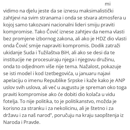
mi
vidimo na djelu jeste da se iznesu maksimalistički
zahtjevi na svim stranama i onda se stvara atmosfera u
kojoj samo takozvani nacionalni lideri smiju praviti
kompromise. Tako Čović iznese zahtjev da nema vlasti
bez promjene izbornog zakona, ali ako je HDZ dio vlasti
onda Čović smije napraviti kompromis. Dodik zatraži
ukidanje Suda i Tužilaštva BiH, ali ako se desi da te
institucije ne procesuiraju njega i njegovu družinu,
onda to odjednom više nije tema. Nažalost, pokazuje
se isti model i kod Izetbegovića, u januaru najavi
apelaciju o imenu Republike Srpske i kaže kako je ANP
uslov svih uslova, ali već u augustu je spreman oko toga
praviti kompromise ako će dobiti dio kolača u vidu
fotelja. To nije politika, to je politikanstvo, možda je
korisno za stranku i za nekolicinu, ali je štetno i za
državu i za naš narod”, poručuju na kraju saopštenja iz
Naroda i Pravde.