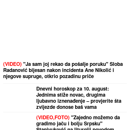
(VIDEO)
"Ja sam joj rekao da pošalje poruku" Sloba
Radanović bijesan nakon incidenta Ane Nikolić i
njegove supruge, otkrio pozadinu priče
Dnevni horoskop za 10. august:
Jednima stiže novac, drugima
ljubavno iznenađenje – provjerite šta
zvijezde donose baš vama
(VIDEO,FOTO)
"Zajedno možemo da
gradimo jaču i bolju Srpsku"
Stanivuković na liturgiji povodom