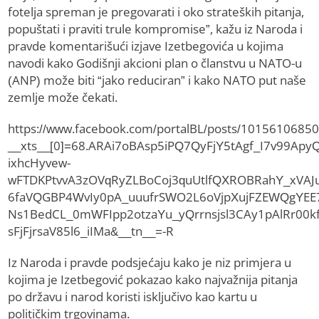
fotelja spreman je pregovarati i oko strateških pitanja,
popuštati i praviti trule kompromise”, kažu iz Naroda i
pravde komentarišući izjave Izetbegovića u kojima
navodi kako Godišnji akcioni plan o članstvu u NATO-u
(ANP) može biti “jako reduciran” i kako NATO put naše
zemlje može čekati.
https://www.facebook.com/portalBL/posts/1015610685
__xts__[0]=68.ARAi7oBAsp5iPQ7QyFjY5tAgf_I7v99ApyQ
ixhcHyvew-
wFTDKPtvvA3zOVqRyZLBoCoj3quUtlfQXROBRahY_xVAJu
6faVQGBP4WvIy0pA_uuufrSWO2L6oVjpXujFZEWQgYEE
Ns1BedCL_0mWFIpp2otzaYu_yQrrnsjsl3CAy1pAlRr00k
sFjFjrsaV85l6_iIMa&__tn__=-R
Iz Naroda i pravde podsjećaju kako je niz primjera u
kojima je Izetbegović pokazao kako najvažnija pitanja
po državu i narod koristi isključivo kao kartu u
političkim trgovinama.