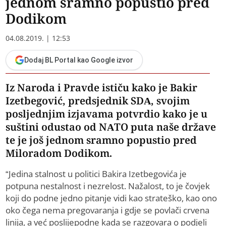
jednom sramno popustio pred
Dodikom
04.08.2019. | 12:53
Dodaj BL Portal kao Google izvor
Iz Naroda i Pravde ističu kako je Bakir
Izetbegović, predsjednik SDA, svojim
posljednjim izjavama potvrdio kako je u
suštini odustao od NATO puta naše države
te je još jednom sramno popustio pred
Miloradom Dodikom.
“Jedina stalnost u politici Bakira Izetbegovića je
potpuna nestalnost i nezrelost. Nažalost, to je čovjek
koji do podne jedno pitanje vidi kao strateško, kao ono
oko čega nema pregovaranja i gdje se povlači crvena
linija, a već poslijepodne kada se razgovara o podjeli