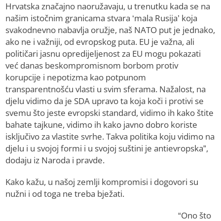
Hrvatska značajno naoružavaju, u trenutku kada se na
našim istočnim granicama stvara ‘mala Rusija’ koja
svakodnevno nabavlja oružje, naš NATO put je jednako,
ako ne i važniji, od evropskog puta. EU je važna, ali
političari jasnu opredijeljenost za EU mogu pokazati
već danas beskompromisnom borbom protiv
korupcije i nepotizma kao potpunom
transparentnošću vlasti u svim sferama. Nažalost, na
djelu vidimo da je SDA upravo ta koja koči i protivi se
svemu što jeste evropski standard, vidimo ih kako štite
bahate tajkune, vidimo ih kako javno dobro koriste
isključivo za vlastite svrhe. Takva politika koju vidimo na
djelu i u svojoj formi i u svojoj suštini je antievropska”,
dodaju iz Naroda i pravde.
Kako kažu, u našoj zemlji kompromisi i dogovori su
nužni i od toga ne treba bježati.
“Ono što