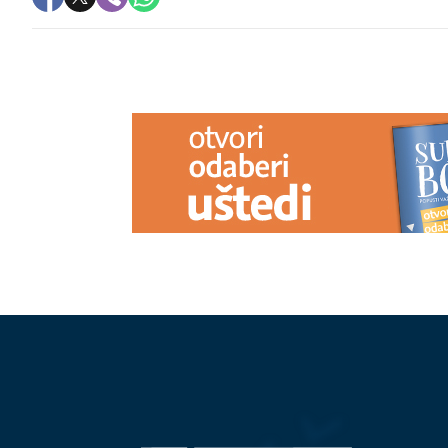
PREPORUKA ZA VAS
Ministarstvo poljoprivrede,
Automobil pot
šumarstva i vodoprivrede RS
Tairović sa s
uputilo apel: Zbog suše racionalno i
saobraćajku u
odgovorno koristiti vodu