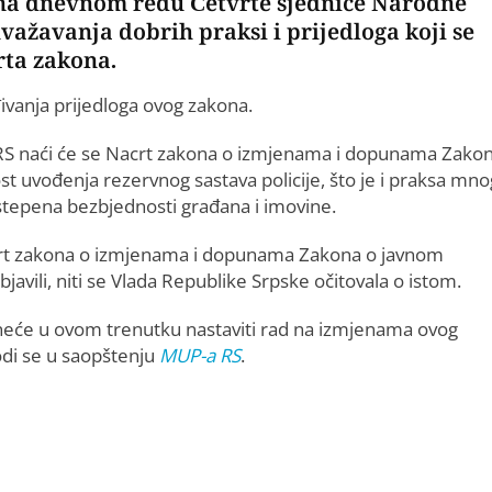
e na dnevnom redu Četvrte sjednice Narodne
uvažavanja dobrih praksi i prijedloga koji se
ta zakona.
rđivanja prijedloga ovog zakona.
SRS naći će se Nacrt zakona o izmjenama i dopunama Zako
st uvođenja rezervnog sastava policije, što je i praksa mno
a stepena bezbjednosti građana i imovine.
acrt zakona o izmjenama i dopunama Zakona o javnom
javili, niti se Vlada Republike Srpske očitovala o istom.
vo neće u ovom trenutku nastaviti rad na izmjenama ovog
vodi se u saopštenju
MUP-a RS
.