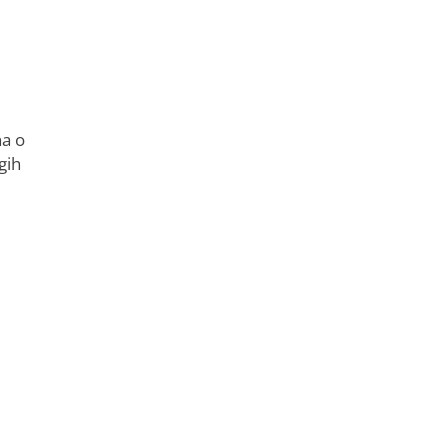
na o
gih