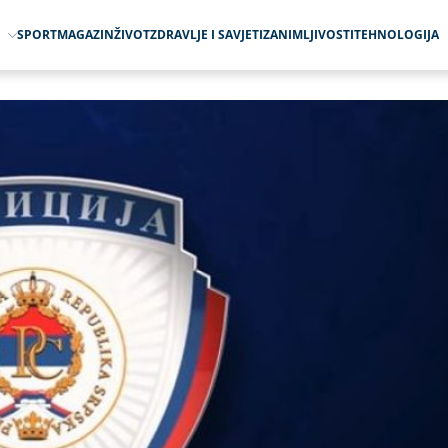
O
SPORT
MAGAZIN
ŽIVOT
ZDRAVLJE I SAVJETI
ZANIMLJIVOSTI
TEHNOLOGIJA