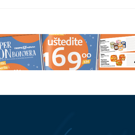
puno uništen: Tea
Analiza koja spašava život: Šta
uprugom doživjela
plinovi u krvi otkrivaju o vašem
 Crnoj Gori
zdravlju