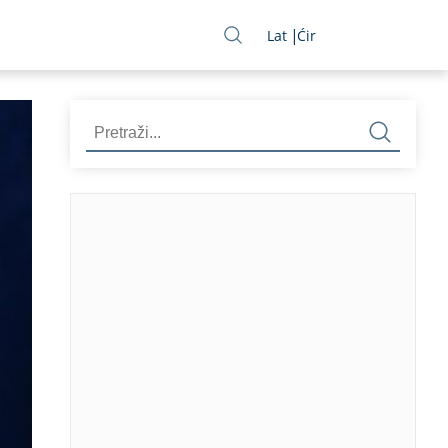
Lat
Ćir