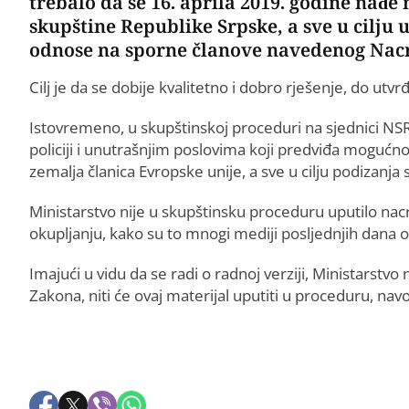
trebalo da se 16. aprila 2019. godine nađ
skupštine Republike Srpske, a sve u cilju 
odnose na sporne članove navedenog Nacr
Cilj je da se dobije kvalitetno i dobro rješenje, do utv
Istovremeno, u skupštinskoj proceduri na sjednici N
policiji i unutrašnjim poslovima koji predviđa mogućno
zemalja članica Evropske unije, a sve u cilju podizanj
Ministarstvo nije u skupštinsku proceduru uputilo n
okupljanju, kako su to mnogi mediji posljednjih dana ob
Imajući u vidu da se radi o radnoj verziji, Ministarst
Zakona, niti će ovaj materijal uputiti u proceduru, na