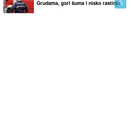
Grudama, gori šuma i nisko rastinje
Mozgalica koja je zbunila mnoge: Ko pobjeđuje u
zatezanju konopca?
Marija Šerifović stiže u Travnik: Sve
je spremno za spektakl
Ako imate ova 3 broja u JMBG, pravi