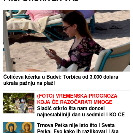
Čolićeva kćerka u Budvi: Torbica od 3.000 dolara
ukrala pažnju na plaži
(FOTO) VREMENSKA PROGNOZA
KOJA ĆE RAZOČARATI MNOGE
Sladić otkrio šta nam donosi
najnestabilniji dan u sedmici i KO ĆE
PRODISATI
Trnova Petka nije isto što i Sveta
Petka: Evo kako ih razlikovati i šta