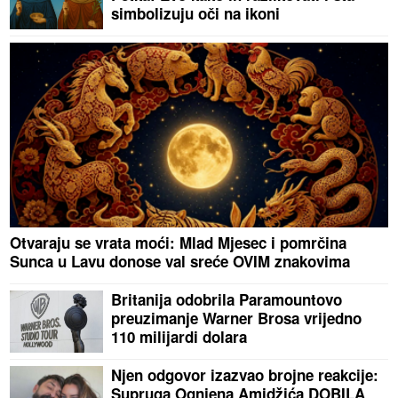
simbolizuju oči na ikoni
Otvaraju se vrata moći: Mlad Mjesec i pomrčina
Sunca u Lavu donose val sreće OVIM znakovima
Britanija odobrila Paramountovo
preuzimanje Warner Brosa vrijedno
110 milijardi dolara
Njen odgovor izazvao brojne reakcije:
Supruga Ognjena Amidžića DOBILA