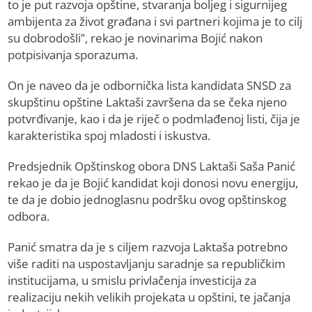
to je put razvoja opštine, stvaranja boljeg i sigurnijeg
ambijenta za život građana i svi partneri kojima je to cilj
su dobrodošli”, rekao je novinarima Bojić nakon
potpisivanja sporazuma.
On je naveo da je odbornička lista kandidata SNSD za
skupštinu opštine Laktaši završena da se čeka njeno
potvrđivanje, kao i da je riječ o podmlađenoj listi, čija je
karakteristika spoj mladosti i iskustva.
Predsjednik Opštinskog obora DNS Laktaši Saša Panić
rekao je da je Bojić kandidat koji donosi novu energiju,
te da je dobio jednoglasnu podršku ovog opštinskog
odbora.
Panić smatra da je s ciljem razvoja Laktaša potrebno
više raditi na uspostavljanju saradnje sa republičkim
institucijama, u smislu privlačenja investicija za
realizaciju nekih velikih projekata u opštini, te jačanja