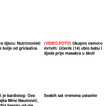
a djecu: Nutricionisti
(VIDEO,FOTO)
Ukupno osmoro
e bolje od grickalica
mrtvih: Učenik (14) ubio babu i
djeda prije masakra u školi
 je kardiolog: Ova
Svakih sat vremena ustanite
ajka Mine Naumović,
dila ljepotu od nje