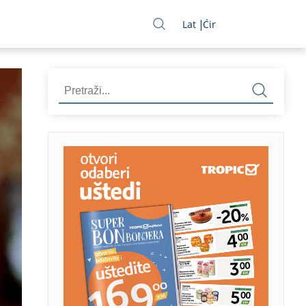
Lat
Ćir