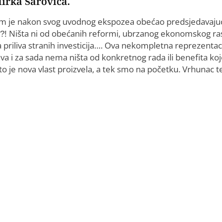
irka Šarovića.
am je nakon svog uvodnog ekspozea obećao predsjedavaju
da?! Ništa ni od obećanih reformi, ubrzanog ekonomskog ra
 priliva stranih investicija…. Ova nekompletna reprezentac
va i za sada nema ništa od konkretnog rada ili benefita koj
što je nova vlast proizvela, a tek smo na početku. Vrhunac t