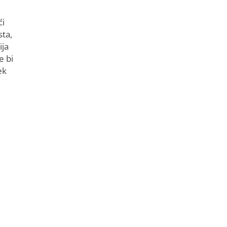
ći
sta,
ija
e bi
ek