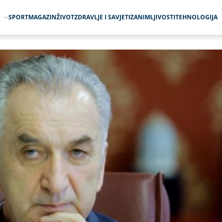
O
SPORT
MAGAZIN
ŽIVOT
ZDRAVLJE I SAVJETI
ZANIMLJIVOSTI
TEHNOLOGIJA