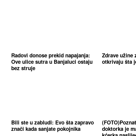
Radovi donose prekid napajanja:
Zdrave užine z
Ove ulice sutra u Banjaluci ostaju
otkrivaju šta j
bez struje
Bili ste u zabludi: Evo šta zapravo
(FOTO)Poznati
znači kada sanjate pokojnika
doktorka je m
kćerka naslije