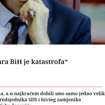
ra BiH je katastrofa”
ada, a u najkraćem dobili smo samo jedno veli
e predsjednika SDS i bivšeg zamjenika