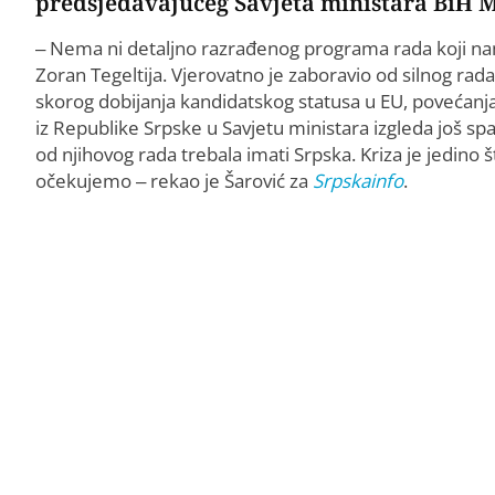
predsjedavajućeg Savjeta ministara BiH M
– Nema ni detaljno razrađenog programa rada koji n
Zoran Tegeltija. Vjerovatno je zaboravio od silnog ra
skorog dobijanja kandidatskog statusa u EU, povećanja
iz Republike Srpske u Savjetu ministara izgleda još spa
od njihovog rada trebala imati Srpska. Kriza je jedino 
očekujemo – rekao je Šarović za
Srpskainfo
.