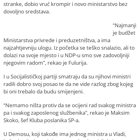
stranke, dobio vruć krompir i novo ministarstvo bez
dovoljno sredstava.
“Najmanji
je budžet
Ministarstva privrede i preduzetništva, a ima
najzahtjevniju ulogu. Iz početka se teško snalazio, ali to
dolazi na svoje mjesto i u NDP-u smo sve zadovoljniji
njegovim radom”, rekao je Fulurija.
I u Socijalističkoj partiji smatraju da su njihovi ministri
radili dobro svoj posao te da ne vide razlog zbog kojeg
bi oni trebalo da budu smijenjeni.
“Nemamo ništa protiv da se ocijeni rad svakog ministra
pa i svakog zaposlenog službenika”, rekao je Maksim
Skoko, šef Kluba poslanika SP-a.
U Demosu, koji takođe ima jednog ministra u Vladi,