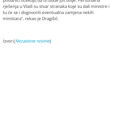
poslanici očekuju da to bude još bolje. Personalna
rješenja u Vladi su stvar stranaka koje su dali ministre i
tu će se i dogovoriti eventualna zamjena nekih
ministara”, rekao je Dragišić.
Izvor:(
Nezavisne novine
)