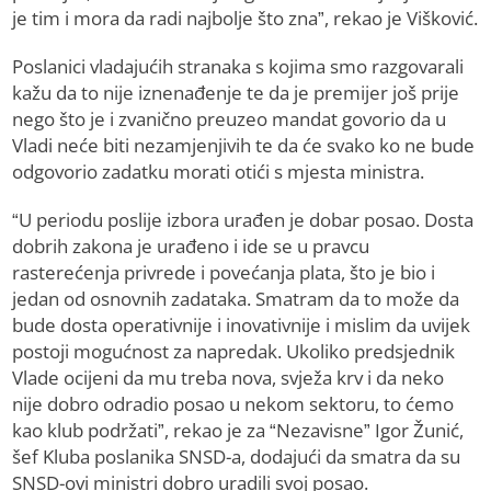
je tim i mora da radi najbolje što zna”, rekao je Višković.
Poslanici vladajućih stranaka s kojima smo razgovarali
kažu da to nije iznenađenje te da je premijer još prije
nego što je i zvanično preuzeo mandat govorio da u
Vladi neće biti nezamjenjivih te da će svako ko ne bude
odgovorio zadatku morati otići s mjesta ministra.
“U periodu poslije izbora urađen je dobar posao. Dosta
dobrih zakona je urađeno i ide se u pravcu
rasterećenja privrede i povećanja plata, što je bio i
jedan od osnovnih zadataka. Smatram da to može da
bude dosta operativnije i inovativnije i mislim da uvijek
postoji mogućnost za napredak. Ukoliko predsjednik
Vlade ocijeni da mu treba nova, svježa krv i da neko
nije dobro odradio posao u nekom sektoru, to ćemo
kao klub podržati”, rekao je za “Nezavisne” Igor Žunić,
šef Kluba poslanika SNSD-a, dodajući da smatra da su
SNSD-ovi ministri dobro uradili svoj posao.