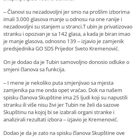
– Članovi su nezadovoljni jer smo na prošlim izborima
imali 3.000 glasova manje u odnosu na one ranije i
nezadovoljni su stanjem u stranci.T ubin je privatizovao
stranku i opozvan je sa 142 glasa, a kada je biran imao
je manje glasova, odnosno 139 – izjavio je zamjenik
predsjednika GO SDS Prijedor Sveto Kremenović.
On je dodao da je Tubin samovoljno donosio odluke o
smjeni članova sa funkcija.
– I mene je nekoliko puta smjenjivao sa mjesta
zamjenika pa me onda opet vraćao. Dok na našem
spisku članova Skupštine ima 25 ljudi koji su napustili
stranku ili više nisu živi jer Tubin ne želi da sazove
Skupštinu na kojoj bi se izabrali organi stranke i
analizirali rezultati izbora – izjavio je Kremenović.
Dodao je da je zato na spisku članova Skupštine ove