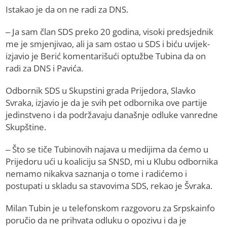
Istakao je da on ne radi za DNS.
– Јa sam član SDS preko 20 godina, visoki predsjednik
me je smjenjivao, ali ja sam ostao u SDS i biću uvijek-
izjavio je Berić komentarišući optužbe Tubina da on
radi za DNS i Pavića.
Odbornik SDS u Skupstini grada Prijedora, Slavko
Svraka, izjavio je da je svih pet odbornika ove partije
jedinstveno i da podržavaju današnje odluke vanredne
Skupštine.
– Što se tiče Tubinovih najava u medijima da ćemo u
Prijedoru ući u koaliciju sa SNSD, mi u Klubu odbornika
nemamo nikakva saznanja o tome i radićemo i
postupati u skladu sa stavovima SDS, rekao je Švraka.
Milan Tubin je u telefonskom razgovoru za Srpskainfo
poručio da ne prihvata odluku o opozivu i da je