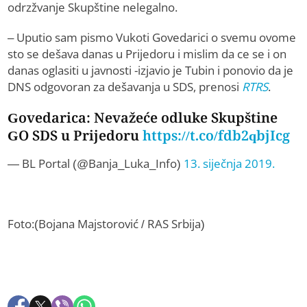
odrzžvanje Skupštine nelegalno.
– Uputio sam pismo Vukoti Govedarici o svemu ovome
sto se dešava danas u Prijedoru i mislim da ce se i on
danas oglasiti u javnosti -izjavio je Tubin i ponovio da je
DNS odgovoran za dešavanja u SDS, prenosi
RTRS
.
Govedarica: Nevažeće odluke Skupštine
GO SDS u Prijedoru
https://t.co/fdb2qbjIcg
— BL Portal (@Banja_Luka_Info)
13. siječnja 2019.
Foto:(Bojana Majstorović / RAS Srbija)