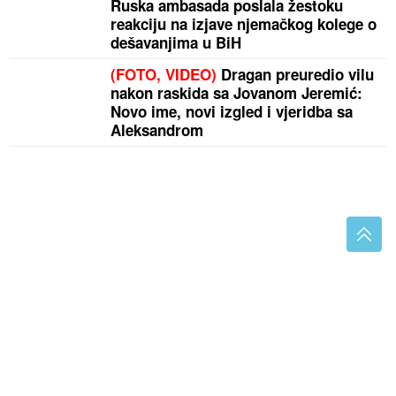
Ruska ambasada poslala žestoku
reakciju na izjave njemačkog kolege o
dešavanjima u BiH
(FOTO, VIDEO)
Dragan preuredio vilu
nakon raskida sa Jovanom Jeremić:
Novo ime, novi izgled i vjeridba sa
Aleksandrom
Posijte ovo u avgustu i berite svježe povrće cijele
jeseni