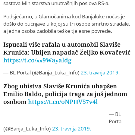
sastava Ministarstva unutrašnjih poslova RS-a.
Podsjećamo, u Glamočanima kod Banjaluke noćas je
došlo do pucnjave u kojoj su tri osobe smrtno stradale,
a jedna osoba zadobila teške tjelesne povrede.
Ispucali više rafala u automobil Slaviše
Krunića: Ubijen napadač Željko Kovačević
https://t.co/xx9Wayaldg
— BL Portal (@Banja_Luka_Info)
23. travnja 2019.
Zbog ubistva Slaviše Krunića uhapšen
Emilio Baldo, policija traga za još jednom
osobom
https://t.co/oNPHV57v4l
— BL
Portal
(@Banja_Luka_Info)
23. travnja 2019.