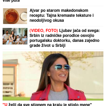
više puta
Ajvar po starom makedonskom
receptu: Tajna kremaste teksture i
neodoljivog okusa
(VIDEO, FOTO)
Ljubav jača od svega:
Srbin iz radničke porodice osvojio
portugalsku doktorku, danas zajedno
grade život u Srbiji
"U
želji da sve stignem na kraju je stiglo mene"