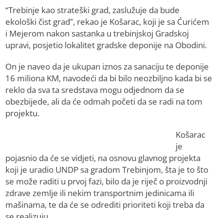
“Trebinje kao strateški grad, zaslužuje da bude
ekološki čist grad”, rekao je Košarac, koji je sa Ćurićem
i Mejerom nakon sastanka u trebinjskoj Gradskoj
upravi, posjetio lokalitet gradske deponije na Obodini.
On je naveo da je ukupan iznos za sanaciju te deponije
16 miliona KM, navodeći da bi bilo neozbiljno kada bi se
reklo da sva ta sredstava mogu odjednom da se
obezbijede, ali da će odmah početi da se radi na tom
projektu.
Košarac
je
pojasnio da će se vidjeti, na osnovu glavnog projekta
koji je uradio UNDP sa gradom Trebinjom, šta je to što
se može raditi u prvoj fazi, bilo da je riječ o proizvodnji
zdrave zemlje ili nekim transportnim jedinicama ili
mašinama, te da će se odrediti prioriteti koji treba da
se realizuju.