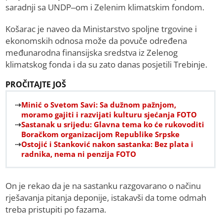
saradnji sa UNDP–om i Zelenim klimatskim fondom.
Košarac je naveo da Ministarstvo spoljne trgovine i
ekonomskih odnosa može da povuče određena
međunarodna finansijska sredstva iz Zelenog
klimatskog fonda i da su zato danas posjetili Trebinje.
PROČITAJTE JOŠ
Minić o Svetom Savi: Sa dužnom pažnjom,
moramo gajiti i razvijati kulturu sjećanja FOTO
Sastanak u srijedu: Glavna tema ko će rukovoditi
Boračkom organizacijom Republike Srpske
Ostojić i Stanković nakon sastanka: Bez plata i
radnika, nema ni penzija FOTO
On je rekao da je na sastanku razgovarano o načinu
rješavanja pitanja deponije, istakavši da tome odmah
treba pristupiti po fazama.